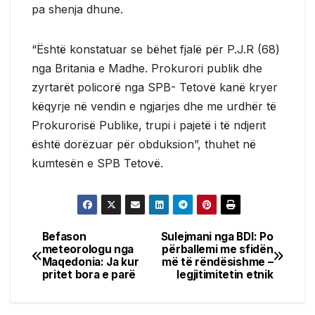
pa shenja dhune.
“Është konstatuar se bëhet fjalë për P.J.R (68)
nga Britania e Madhe. Prokurori publik dhe
zyrtarët policorë nga SPB- Tetovë kanë kryer
këqyrje në vendin e ngjarjes dhe me urdhër të
Prokurorisë Publike, trupi i pajetë i të ndjerit
është dorëzuar për obduksion”, thuhet në
kumtesën e SPB Tetovë.
Befason
Sulejmani nga BDI: Po
Post
meteorologu nga
përballemi me sfidën
Maqedonia: Ja kur
më të rëndësishme –
navigation
pritet bora e parë
legjitimitetin etnik