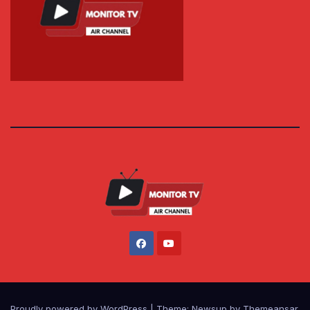
Proudly powered by WordPress
|
Theme: Newsup by
Themeansar
.