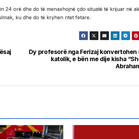
in 24 orë dhe do të menaxhojnë çdo situatë të krijuar në a
lmak, ku dhe do të kryhen ritet fetare.
kësaj
Dy profesorë nga Ferizaj konvertohen
katolik, e bën me dije kisha “S
Abraham