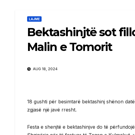
LAJME
Bektashinjtë sot fil
Malin e Tomorit
AUG 18, 2024
18 gushti për besimtarë bektashinj shënon datën e
zgjasë një javë rresht.
Festa e shenjtë e bektashinjve do të përfundojë 