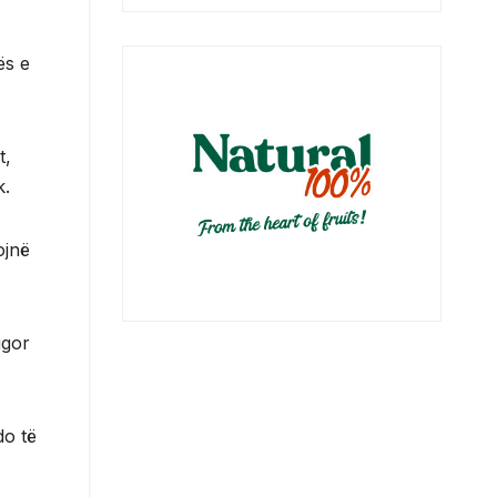
ës e
t,
k.
ojnë
ugor
do të