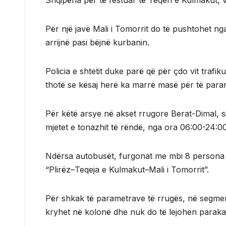
Shqipëria për të festuar të Teqen e Kulmakut, 
Për një javë Mali i Tomorrit do të pushtohet nga 
arrijnë pasi bëjnë kurbanin.
Policia e shtetit duke parë që për çdo vit trafi
thotë se kësaj herë ka marrë masë për të parand
Për këtë arsye në akset rrugore Berat-Dimal, s
mjetet e tonazhit të rëndë, nga ora 06:00-24:00,g
Ndërsa autobusët, furgonat me mbi 8 persona d
“Plirëz–Teqeja e Kulmakut–Mali i Tomorrit”.
Për shkak të parametrave të rrugës, në segment
kryhet në kolonë dhe nuk do të lejohen paraka