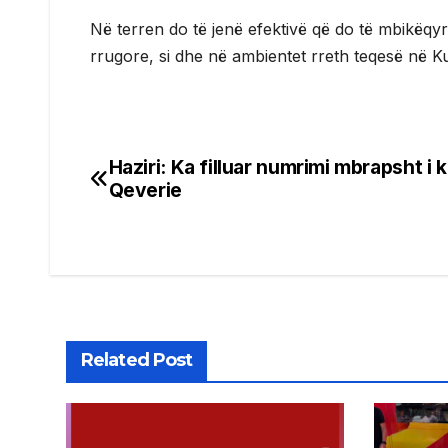
Në terren do të jenë efektivë që do të mbikëqyr
rrugore, si dhe në ambientet rreth teqesë në Ku
Haziri: Ka filluar numrimi mbrapsht i 
Post
Qeverie
navigation
Related Post