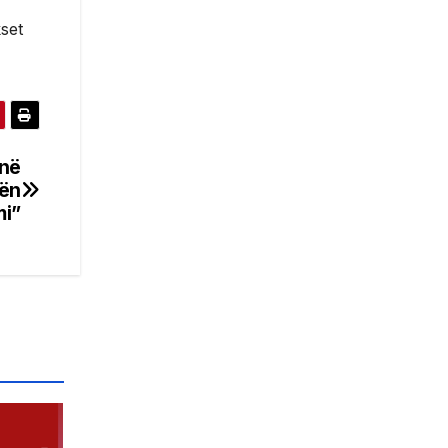
kset
 në
hën
i”