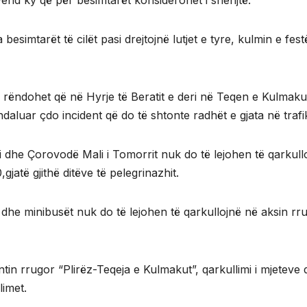
vend ky që për besimtarët konsiderohet i shenjtë.
besimtarët të cilët pasi drejtojnë lutjet e tyre, kulmin e fest
ku rëndohet që në Hyrje të Beratit e deri në Teqen e Kulmaku
aluar çdo incident që do të shtonte radhët e gjata në trafi
i dhe Çorovodë Mali i Tomorrit nuk do të lejohen të qarkull
jatë gjithë ditëve të pelegrinazhit.
he minibusët nuk do të lejohen të qarkullojnë në aksin rr
in rrugor “Plirëz-Teqeja e Kulmakut”, qarkullimi i mjeteve 
limet.