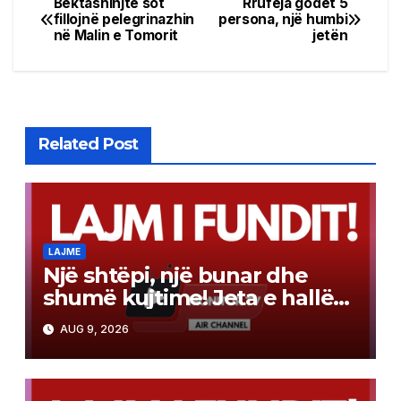
Bektashinjtë sot
Rrufeja godet 5
Post
fillojnë pelegrinazhin
persona, një humbi
në Malin e Tomorit
jetën
navigation
Related Post
LAJME
Një shtëpi, një bunar dhe
shumë kujtime! Jeta e hallës
Qamile, mes traditës dhe
AUG 9, 2026
vetmisë