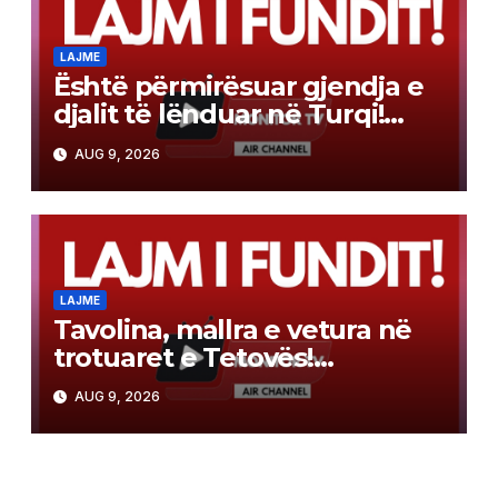
LAJME
Është përmirësuar gjendja e
djalit të lënduar në Turqi!
Kujdes, kërcimet në ujë
AUG 9, 2026
mund të shkaktojnë lëndime
të rënda!
LAJME
Tavolina, mallra e vetura në
trotuaret e Tetovës!
Qytetarët kërkojnë lirimin e
AUG 9, 2026
hapësirave publike