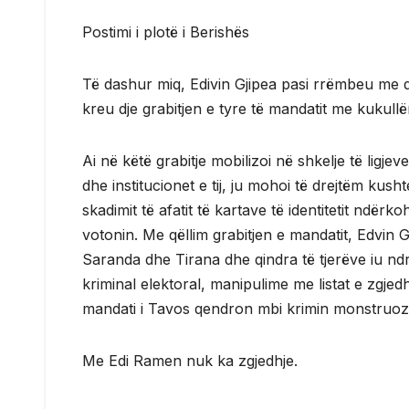
Postimi i plotë i Berishës
Të dashur miq, Edivin Gjipea pasi rrëmbeu me d
kreu dje grabitjen e tyre të mandatit me kukullën
Ai në këtë grabitje mobilizoi në shkelje të ligjev
dhe institucionet e tij, ju mohoi të drejtëm kus
skadimit të afatit të kartave të identitetit ndërk
votonin. Me qëllim grabitjen e mandatit, Edvin G
Saranda dhe Tirana dhe qindra të tjerëve iu ndry
kriminal elektoral, manipulime me listat e zgje
mandati i Tavos qendron mbi krimin monstruoz 
Me Edi Ramen nuk ka zgjedhje.