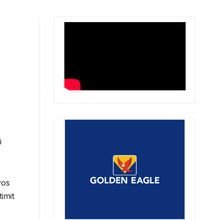
i
vos
imit