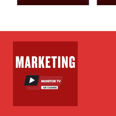
Kom
Bërv
mba