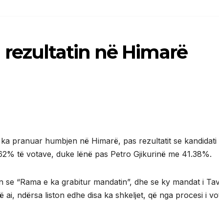
 rezultatin në Himarë
 ka pranuar humbjen në Himarë, pas rezultatit se kandidati 
.62% të votave, duke lënë pas Petro Gjikurinë me 41.38%.
an se “Rama e ka grabitur mandatin”, dhe se ky mandat i Ta
ai, ndërsa liston edhe disa ka shkeljet, që nga procesi i vot