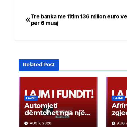
Tre banka me fitim 136 milion euro v
Post
për 6 muaj
navigation
Related Post
LAJME
LAJME
Automjeti
Afri
dëmtohet nga një
zgje
plumb qorr në
jas
AUG 7, 2026
AUG 7
rajonin e Tetovës
për 