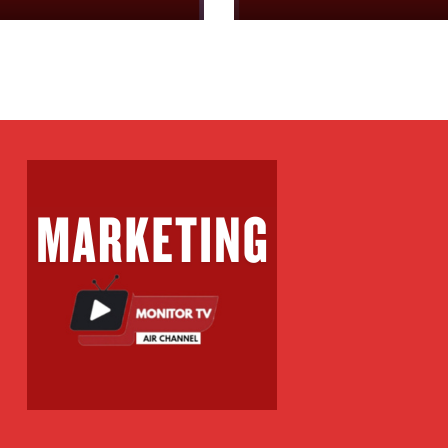
unës së
jashtëzakonshm
enicë, ja kur
për Kryetar të
hen
Komunës së
Bërvenicës