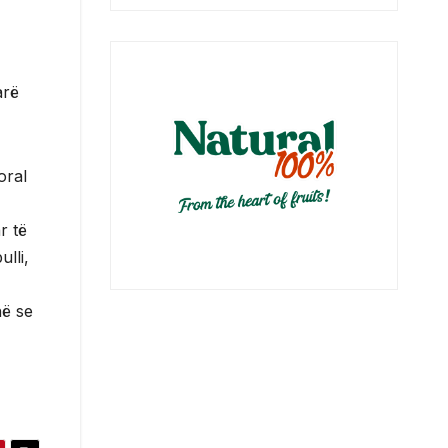
arë
oral
r të
lli,
në se