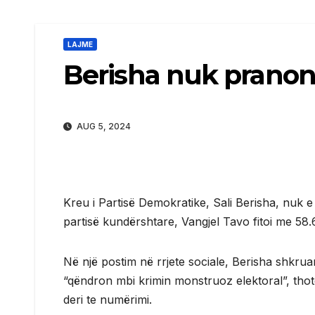
LAJME
Berisha nuk pranon
AUG 5, 2024
Kreu i Partisë Demokratike, Sali Berisha, nuk e
partisë kundërshtare, Vangjel Tavo fitoi me 58
Në një postim në rrjete sociale, Berisha shkru
“qëndron mbi krimin monstruoz elektoral”, thotë 
deri te numërimi.