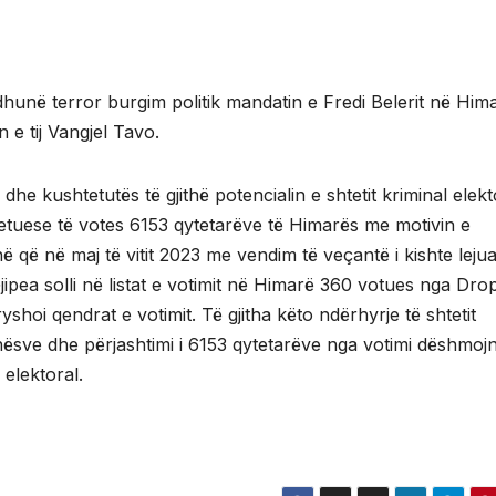
hunë terror burgim politik mandatin e Fredi Belerit në Him
 e tij Vangjel Tavo.
e dhe kushtetutës të gjithë potencialin e shtetit kriminal elekt
htetuese të votes 6153 qytetarëve të Himarës me motivin e
ohë që në maj të vitit 2023 me vendim të veçantë i kishte lejua
jipea solli në listat e votimit në Himarë 360 votues nga Dropu
shoi qendrat e votimit. Të gjitha këto ndërhyrje të shtetit
dhësve dhe përjashtimi i 6153 qytetarëve nga votimi dëshmoj
elektoral.