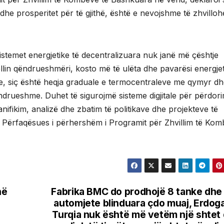
dhe prosperitet për të gjithë, është e nevojshme të zhvilloh
istemet energjetike të decentralizuara nuk janë më çështje
jellin qëndrueshmëri, kosto më të ulëta dhe pavarësi energjet
e, siç është heqja graduale e termocentraleve me qymyr d
ëndrueshme. Duhet të sigurojmë sisteme digjitale për përdori
lanifikim, analizë dhe zbatim të politikave dhe projekteve të
 Përfaqësues i përhershëm i Programit për Zhvillim të Ko
në
Fabrika BMC do prodhojë 8 tanke dhe
automjete blinduara çdo muaj, Erdog
Turqia nuk është më vetëm një shtet