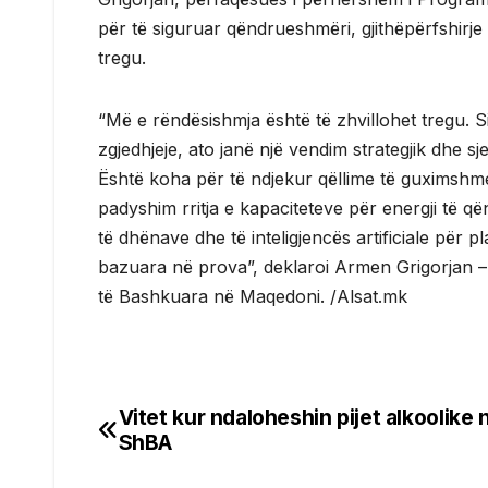
për të siguruar qëndrueshmëri, gjithëpërfshirje 
tregu.
“Më e rëndësishmja është të zhvillohet tregu. S
zgjedhjeje, ato janë një vendim strategjik dhe s
Është koha për të ndjekur qëllime të guximshm
padyshim rritja e kapaciteteve për energji të q
të dhënave dhe të inteligjencës artificiale për p
bazuara në prova”, deklaroi Armen Grigorjan –
të Bashkuara në Maqedoni. /Alsat.mk
Vitet kur ndaloheshin pijet alkoolike 
Post
ShBA
navigation