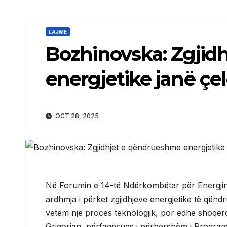
LAJME
Bozhinovska: Zgjid
energjetike janë çe
OCT 28, 2025
Në Forumin e 14-të Ndërkombëtar për Energjinë
ardhmja i përket zgjidhjeve energjetike të qënd
vetëm një proces teknologjik, por edhe shoqër
Grigorjan, përfaqësues i përhershëm i Program