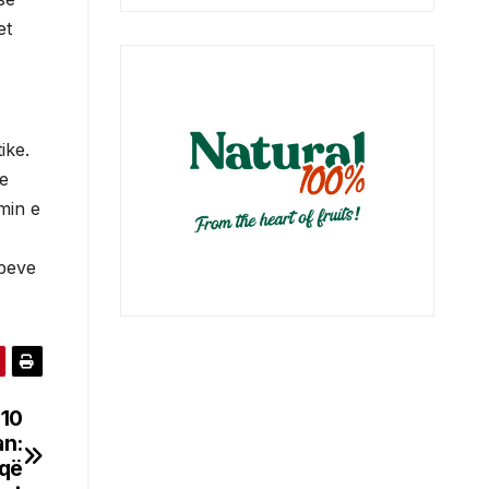
et
ike.
he
min e
mbeve
 10
an:
 që