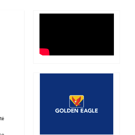
të
se