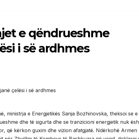
hjet e qëndrueshme
lësi i së ardhmes
, ministrja e Energjetikës Sanja Bozhinovska, theksoi se e
rueshme dhe të sigurta dhe se tranzicioni energjetik nuk ësh
or, që kërkon guxim dhe vizion afatgjatë. Ndërkohë Armen
it për Zhvillim të Kombeve të Bashkuara në vend, deklaroi 