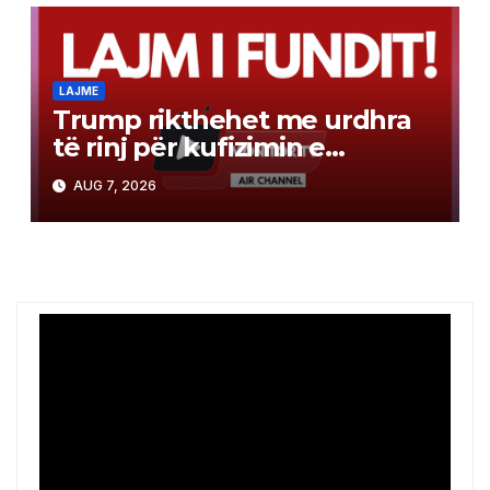
LAJME
Trump rikthehet me urdhra
të rinj për kufizimin e
shtetësisë automatike
AUG 7, 2026