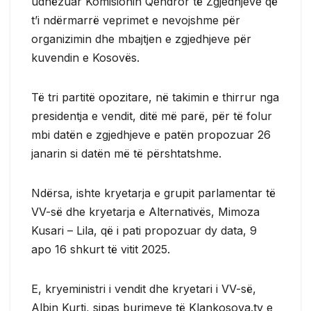
udhëzuar Komisionin Qendror të Zgjedhjeve që
t’i ndërmarrë veprimet e nevojshme për
organizimin dhe mbajtjen e zgjedhjeve për
kuvendin e Kosovës.
Të tri partitë opozitare, në takimin e thirrur nga
presidentja e vendit, ditë më parë, për të folur
mbi datën e zgjedhjeve e patën propozuar 26
janarin si datën më të përshtatshme.
Ndërsa, ishte kryetarja e grupit parlamentar të
VV-së dhe kryetarja e Alternativës, Mimoza
Kusari – Lila, që i pati propozuar dy data, 9
apo 16 shkurt të vitit 2025.
E, kryeministri i vendit dhe kryetari i VV-së,
Albin Kurti, sipas burimeve të Klankosova.tv e