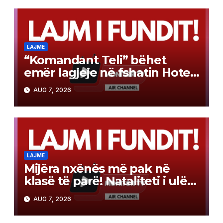
LAJME
“Komandant Teli” bëhet
emër lagjeje në fshatin Hotel,
ceremoni madhështore për
AUG 7, 2026
heroin
LAJME
Mijëra nxënës më pak në
klasë të parë! Nataliteti i ulët
apo emigrimi, cila është
AUG 7, 2026
arsyeja?!