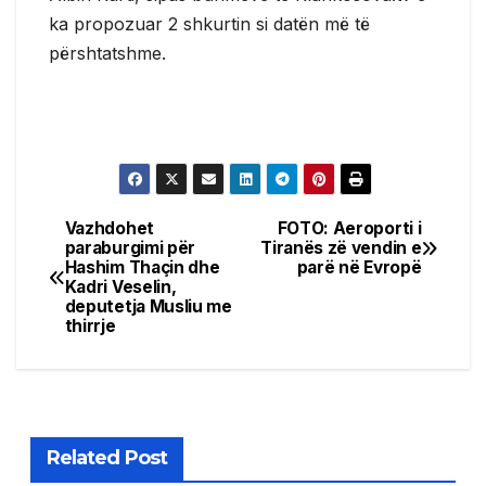
ka propozuar 2 shkurtin si datën më të
përshtatshme.
Vazhdohet
FOTO: Aeroporti i
Post
paraburgimi për
Tiranës zë vendin e
Hashim Thaçin dhe
parë në Evropë
navigation
Kadri Veselin,
deputetja Musliu me
thirrje
Related Post