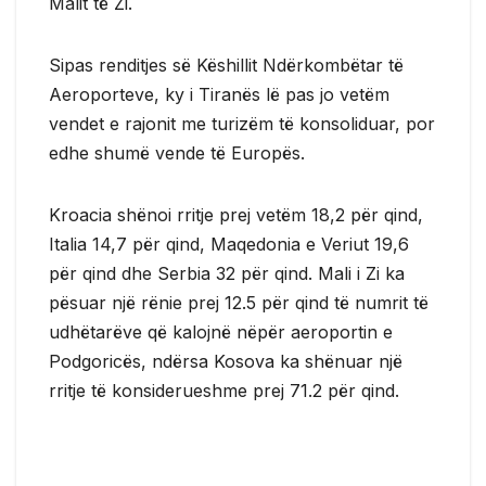
Malit të Zi.
Sipas renditjes së Këshillit Ndërkombëtar të
Aeroporteve, ky i Tiranës lë pas jo vetëm
vendet e rajonit me turizëm të konsoliduar, por
edhe shumë vende të Europës.
Kroacia shënoi rritje prej vetëm 18,2 për qind,
Italia 14,7 për qind, Maqedonia e Veriut 19,6
për qind dhe Serbia 32 për qind. Mali i Zi ka
pësuar një rënie prej 12.5 për qind të numrit të
udhëtarëve që kalojnë nëpër aeroportin e
Podgoricës, ndërsa Kosova ka shënuar një
rritje të konsiderueshme prej 71.2 për qind.