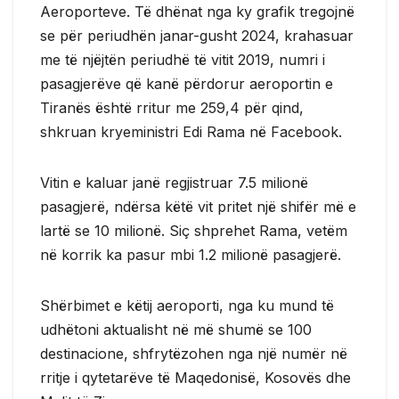
Aeroporteve. Të dhënat nga ky grafik tregojnë
se për periudhën janar-gusht 2024, krahasuar
me të njëjtën periudhë të vitit 2019, numri i
pasagjerëve që kanë përdorur aeroportin e
Tiranës është rritur me 259,4 për qind,
shkruan kryeministri Edi Rama në Facebook.
Vitin e kaluar janë regjistruar 7.5 milionë
pasagjerë, ndërsa këtë vit pritet një shifër më e
lartë se 10 milionë. Siç shprehet Rama, vetëm
në korrik ka pasur mbi 1.2 milionë pasagjerë.
Shërbimet e këtij aeroporti, nga ku mund të
udhëtoni aktualisht në më shumë se 100
destinacione, shfrytëzohen nga një numër në
rritje i qytetarëve të Maqedonisë, Kosovës dhe