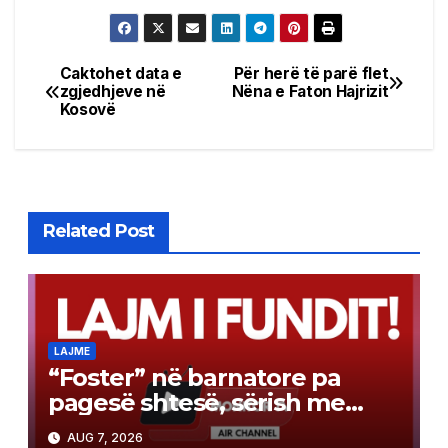
Caktohet data e
Për herë të parë flet
Post
zgjedhjeve në
Nëna e Faton Hajrizit
Kosovë
navigation
Related Post
LAJME
“Foster” në barnatore pa
pagesë shtesë, sërish me
recetë vetëm 280 denarë
AUG 7, 2026