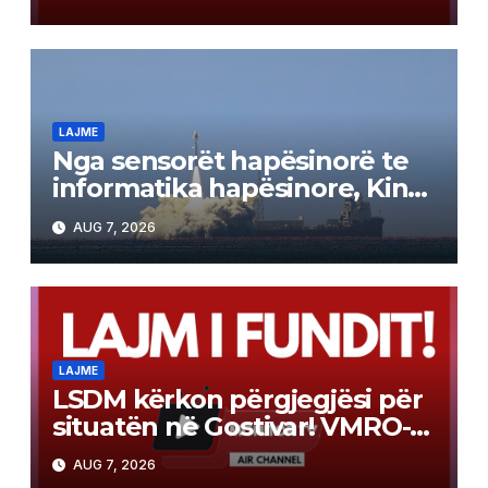
participim
LAJME
Nga sensorët hapësinorë te
informatika hapësinore, Kina
lëshon satelitët me
AUG 7, 2026
inteligjencë artificiale
LAJME
LSDM kërkon përgjegjësi për
situatën në Gostivar! VMRO-
DPMNE kundërpërgjigjet: Uji
AUG 7, 2026
ishte i ndotur në kohën tuaj