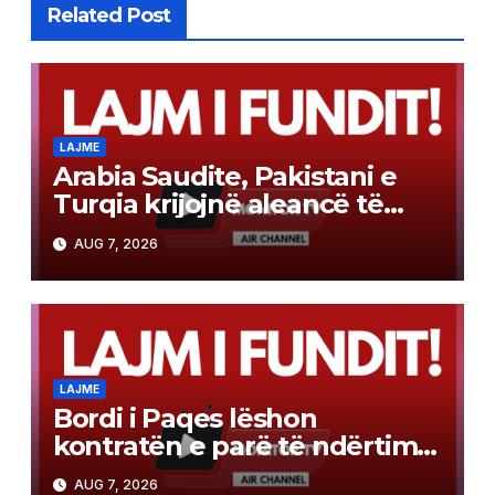
Related Post
LAJME
Arabia Saudite, Pakistani e
Turqia krijojnë aleancë të
përbashkët mbrojtjeje sipas
AUG 7, 2026
modelit të NATO-s
LAJME
Bordi i Paqes lëshon
kontratën e parë të ndërtimit
në Gazë
AUG 7, 2026