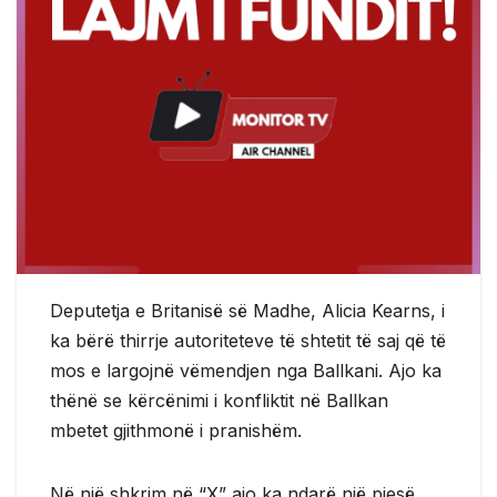
Deputetja e Britanisë së Madhe, Alicia Kearns, i
ka bërë thirrje autoriteteve të shtetit të saj që të
mos e largojnë vëmendjen nga Ballkani. Ajo ka
thënë se kërcënimi i konfliktit në Ballkan
mbetet gjithmonë i pranishëm.
Në një shkrim në “X” ajo ka ndarë një pjesë