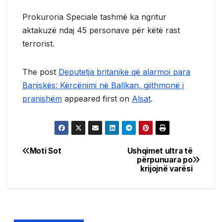
Prokuroria Speciale tashmë ka ngritur
aktakuzë ndaj 45 personave për këtë rast
terrorist.
The post
Deputetja britanike që alarmoi para
Banjskës: Kërcënimi në Ballkan, gjithmonë i
pranishëm
appeared first on
Alsat
.
Moti Sot
Ushqimet ultra të
Post
përpunuara po
krijojnë varësi
navigation