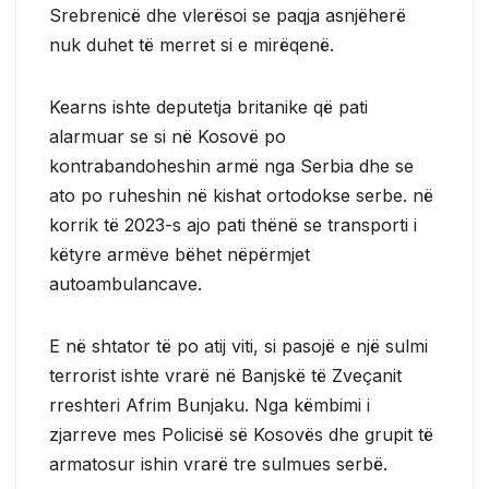
Srebrenicë dhe vlerësoi se paqja asnjëherë
nuk duhet të merret si e mirëqenë.
Kearns ishte deputetja britanike që pati
alarmuar se si në Kosovë po
kontrabandoheshin armë nga Serbia dhe se
ato po ruheshin në kishat ortodokse serbe. në
korrik të 2023-s ajo pati thënë se transporti i
këtyre armëve bëhet nëpërmjet
autoambulancave.
E në shtator të po atij viti, si pasojë e një sulmi
terrorist ishte vrarë në Banjskë të Zveçanit
rreshteri Afrim Bunjaku. Nga këmbimi i
zjarreve mes Policisë së Kosovës dhe grupit të
armatosur ishin vrarë tre sulmues serbë.