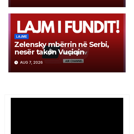
LAJME
Zelensky mbërrin në Serbi,
nesër takon Vuçiqin
AUG 7, 2026