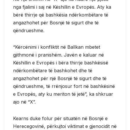
nga fjalimi i saj në Këshillin e Evropës. Aty ka
bërë thirrje që bashkësia ndërkombëtare të
angazhohet për Bosnjë të sigurt dhe të
qëndrueshme.
“Kërcënimi i konfliktit në Ballkan mbetet
gjithmonë i pranishëm. Javën e kaluar në
Këshillin e Evropës i bëra thirrje bashkësisë
ndërkombëtare të bashkohet dhe të
angazhohet për një Bosnjë të sigurt dhe të
qëndrueshme, të rrënjosur fort në bashkësinë
e Evropës, aty ku meriton të jetë”, ka shkruar
ajo në “X”.
Kearns duke folur për situatën në Bosnjë e
Herecegovinë, përkujtoi viktimat e gjenocidit në