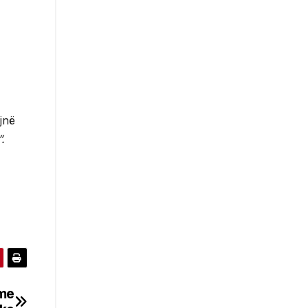
jnë
.
 me