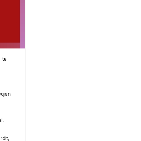
 të
eqjen
l.
rdit,