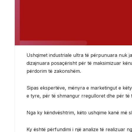
Ushqimet industriale ultra të përpunuara nuk j
dizajnuara posaçërisht për të maksimizuar këna
përdorim të zakonshëm.
Sipas ekspertëve, mënyra e marketingut e këtyr
e tyre, për të shmangur rregulloret dhe për të
Nga ky këndvështrim, këto ushqime kanë më sh
Ky është përfundimi i një analize të realizuar n