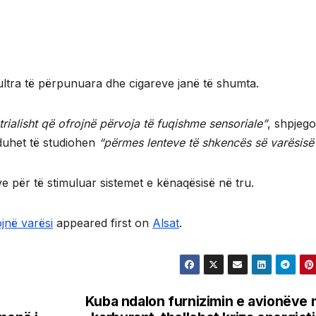
 ultra të përpunuara dhe cigareve janë të shumta.
trialisht që ofrojnë përvoja të fuqishme sensoriale”
, shpjego
 duhet të studiohen
“përmes lenteve të shkencës së varësisë”
e për të stimuluar sistemet e kënaqësisë në tru.
jnë varësi
appeared first on
Alsat
.
Kuba ndalon furnizimin e avionëve