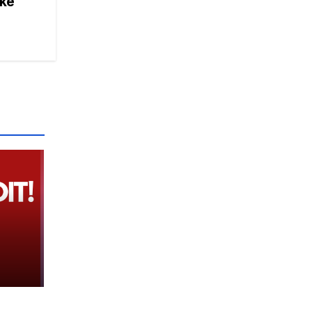
ike
e
 tij