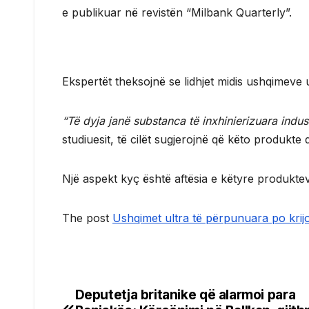
e publikuar në revistën “Milbank Quarterly”.
Ekspertët theksojnë se lidhjet midis ushqimeve
“Të dyja janë substanca të inxhinierizuara indus
studiuesit, të cilët sugjerojnë që këto produkte
Një aspekt kyç është aftësia e këtyre produktev
The post
Ushqimet ultra të përpunuara po krijo
Deputetja britanike që alarmoi para
Post