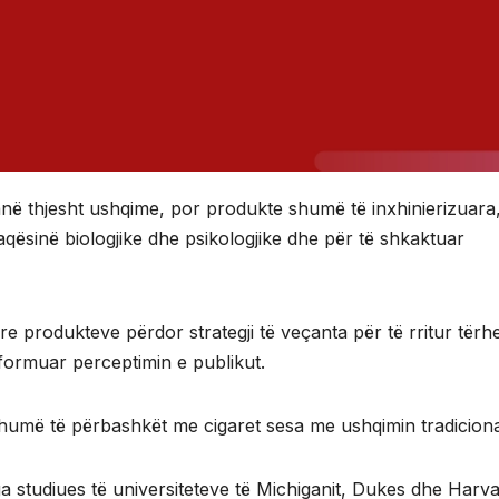
anë thjesht ushqime, por produkte shumë të inxhinierizuara,
qësinë biologjike dhe psikologjike dhe për të shkaktuar
e produkteve përdor strategji të veçanta për të rritur tërh
 formuar perceptimin e publikut.
umë të përbashkët me cigaret sesa me ushqimin tradiciona
ga studiues të universiteteve të Michiganit, Dukes dhe Harva