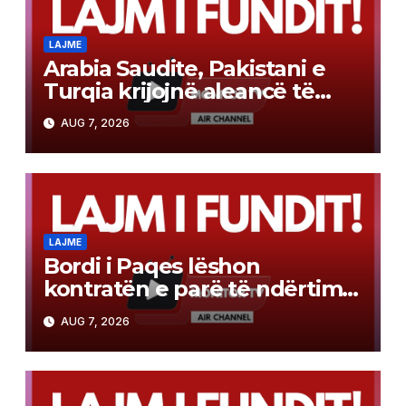
LAJME
Arabia Saudite, Pakistani e
Turqia krijojnë aleancë të
përbashkët mbrojtjeje sipas
AUG 7, 2026
modelit të NATO-s
LAJME
Bordi i Paqes lëshon
kontratën e parë të ndërtimit
në Gazë
AUG 7, 2026