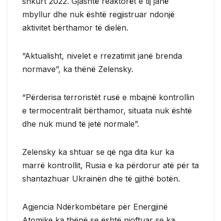
shkurt 2022. Gjashtë reaktorët e tij janë
mbyllur dhe nuk është regjistruar ndonjë
aktivitet bërthamor të dielën.
“Aktualisht, nivelet e rrezatimit janë brenda
normave”, ka thënë Zelensky.
“Përderisa terroristët rusë e mbajnë kontrollin
e termocentralit bërthamor, situata nuk është
dhe nuk mund të jetë normale”.
Zelensky ka shtuar se që nga dita kur ka
marrë kontrollit, Rusia e ka përdorur atë për ta
shantazhuar Ukrainën dhe të gjithë botën.
Agjencia Ndërkombëtare për Energjinë
Atomike ka thënë se është njoftuar se ka