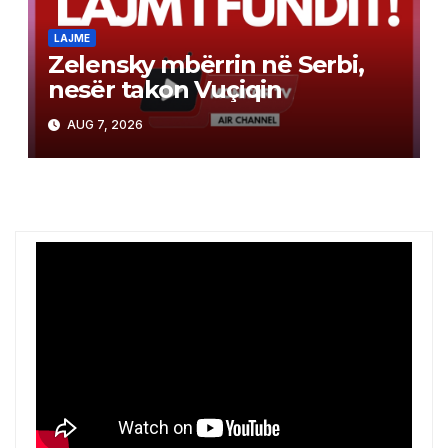
LAJME
Zelensky mbërrin në Serbi,
nesër takon Vuçiqin
AUG 7, 2026