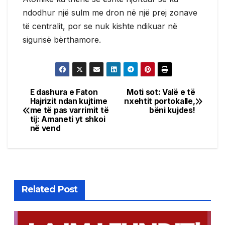
ndodhur një sulm me dron në një prej zonave
të centralit, por se nuk kishte ndikuar në
sigurisë bërthamore.
E dashura e Faton
Moti sot: Valë e të
Post
Hajrizit ndan kujtime
nxehtit portokalle,
me të pas varrimit të
bëni kujdes!
navigation
tij: Amaneti yt shkoi
në vend
Related Post