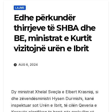
LAJME
Edhe përkundër
thirrjeve të SHBA dhe
BE, ministrat e Kurtit
vizitojnë urën e Ibrit
AUG 6, 2024
Dy ministrat Xhelal Sveçla e Elbert Krasniqi, si
dhe zëvendësministri Hysen Durmishi, kanë
inspektuar sot Urën e Ibrit, të cilën Qeveria e
Kosovës planifikon ta hapë për qarkullim së