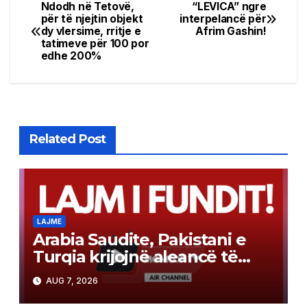
Ndodh në Tetovë,
“LEVICA” ngre
Post
për të njejtin objekt
interpelancë për
dy vlersime, rritje e
Afrim Gashin!
navigation
tatimeve për 100 por
edhe 200%
Related Post
LAJME
Arabia Saudite, Pakistani e
Turqia krijojnë aleancë të
përbashkët mbrojtjeje sipas
AUG 7, 2026
modelit të NATO-s