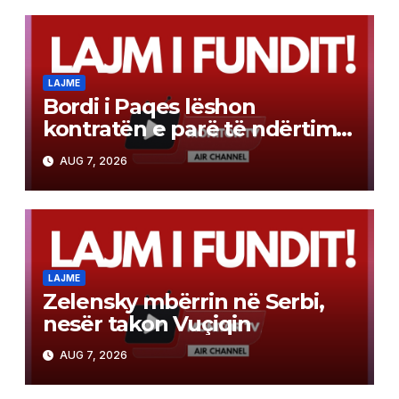
LAJME
Bordi i Paqes lëshon
kontratën e parë të ndërtimit
në Gazë
AUG 7, 2026
LAJME
Zelensky mbërrin në Serbi,
nesër takon Vuçiqin
AUG 7, 2026