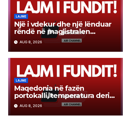
LAJME
Një i vdekur dhe një lënduar
rëndë në magjistralen
Gostivar-Kërçovë
AUG 8, 2026
LAJME
Maqedonia në fazën
portokalli, temperatura deri
në 40°C, ISHP me
AUG 8, 2026
rekomandime për mbrojtje
shëndetësore