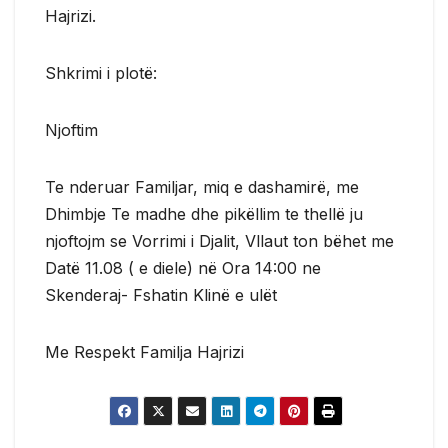
Hajrizi.
Shkrimi i plotë:
Njoftim
Te nderuar Familjar, miq e dashamirë, me
Dhimbje Te madhe dhe pikëllim te thellë ju
njoftojm se Vorrimi i Djalit, Vllaut ton bëhet me
Datë 11.08 ( e diele) në Ora 14:00 ne
Skenderaj- Fshatin Klinë e ulët
Me Respekt Familja Hajrizi