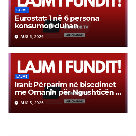
LAJME
Eurostat: 1 në 6 persona
konsumon duhan
AUG 5, 2026
LAJME
Irani: Përparim në bisedimet
me Omanin për Ngushticën e
Hormuzit
AUG 5, 2026