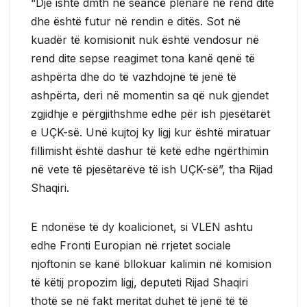
“Dje ishte dmth në seancë plenare në rend dite
dhe është futur në rendin e ditës. Sot në
kuadër të komisionit nuk është vendosur në
rend dite sepse reagimet tona kanë qenë të
ashpërta dhe do të vazhdojnë të jenë të
ashpërta, deri në momentin sa që nuk gjendet
zgjidhje e përgjithshme edhe për ish pjesëtarët
e UÇK-së. Unë kujtoj ky ligj kur është miratuar
fillimisht është dashur të ketë edhe ngërthimin
në vete të pjesëtarëve të ish UÇK-së”, tha Rijad
Shaqiri.
E ndonëse të dy koalicionet, si VLEN ashtu
edhe Fronti Europian në rrjetet sociale
njoftonin se kanë bllokuar kalimin në komision
të këtij propozim ligj, deputeti Rijad Shaqiri
thotë se në fakt meritat duhet të jenë të të