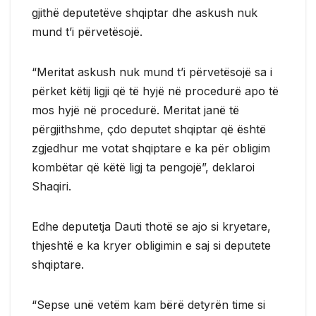
gjithë deputetëve shqiptar dhe askush nuk
mund t’i përvetësojë.
“Meritat askush nuk mund t’i përvetësojë sa i
përket këtij ligji që të hyjë në procedurë apo të
mos hyjë në procedurë. Meritat janë të
përgjithshme, çdo deputet shqiptar që është
zgjedhur me votat shqiptare e ka për obligim
kombëtar që këtë ligj ta pengojë”, deklaroi
Shaqiri.
Edhe deputetja Dauti thotë se ajo si kryetare,
thjeshtë e ka kryer obligimin e saj si deputete
shqiptare.
“Sepse unë vetëm kam bërë detyrën time si