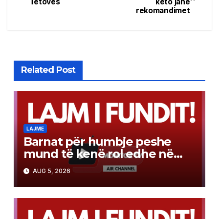
Tetovës
këto janë
navigation
rekomandimet
Related Post
LAJME
Barnat për humbje peshe
mund të kenë rol edhe në
luftën kundër kancerit
AUG 5, 2026