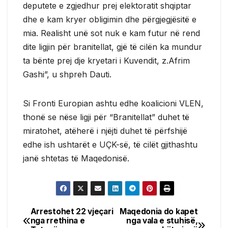
deputete e zgjedhur prej elektoratit shqiptar
dhe e kam kryer obligimin dhe përgjegjësitë e
mia. Realisht unë sot nuk e kam futur në rend
dite ligjin për branitellat, gjë të cilën ka mundur
ta bënte prej dje kryetari i Kuvendit, z.Afrim
Gashi”, u shpreh Dauti.
Si Fronti Europian ashtu edhe koalicioni VLEN,
thonë se nëse ligji për “Branitellat” duhet të
miratohet, atëherë i njëjti duhet të përfshijë
edhe ish ushtarët e UÇK-së, të cilët gjithashtu
janë shtetas të Maqedonisë.
Arrestohet 22 vjeçari
Maqedonia do kapet
Post
nga rrethina e
nga vala e stuhisë,