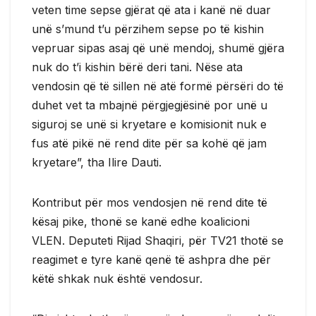
veten time sepse gjërat që ata i kanë në duar
unë s’mund t’u përzihem sepse po të kishin
vepruar sipas asaj që unë mendoj, shumë gjëra
nuk do t’i kishin bërë deri tani. Nëse ata
vendosin që të sillen në atë formë përsëri do të
duhet vet ta mbajnë përgjegjësinë por unë u
siguroj se unë si kryetare e komisionit nuk e
fus atë pikë në rend dite për sa kohë që jam
kryetare”, tha Ilire Dauti.
Kontribut për mos vendosjen në rend dite të
kësaj pike, thonë se kanë edhe koalicioni
VLEN. Deputeti Rijad Shaqiri, për TV21 thotë se
reagimet e tyre kanë qenë të ashpra dhe për
këtë shkak nuk është vendosur.