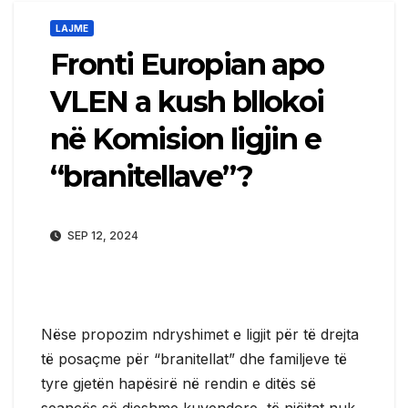
LAJME
Fronti Europian apo
VLEN a kush bllokoi
në Komision ligjin e
“branitellave”?
SEP 12, 2024
Nëse propozim ndryshimet e ligjit për të drejta
të posaçme për “branitellat” dhe familjeve të
tyre gjetën hapësirë në rendin e ditës së
seancës së djeshme kuvendore, të njëjtat nuk