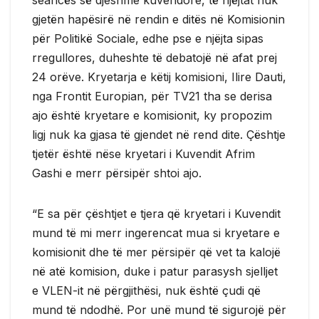
gjetën hapësirë në rendin e ditës në Komisionin
për Politikë Sociale, edhe pse e njëjta sipas
rregullores, duheshte të debatojë në afat prej
24 orëve. Kryetarja e këtij komisioni, Ilire Dauti,
nga Frontit Europian, për TV21 tha se derisa
ajo është kryetare e komisionit, ky propozim
ligj nuk ka gjasa të gjendet në rend dite. Çështje
tjetër është nëse kryetari i Kuvendit Afrim
Gashi e merr përsipër shtoi ajo.
“E sa për çështjet e tjera që kryetari i Kuvendit
mund të mi merr ingerencat mua si kryetare e
komisionit dhe të mer përsipër që vet ta kalojë
në atë komision, duke i patur parasysh sjelljet
e VLEN-it në përgjithësi, nuk është çudi që
mund të ndodhë. Por unë mund të sigurojë për