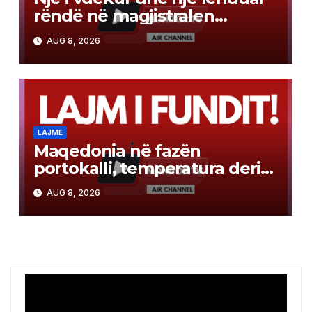
rëndë në magjistralen
Gostivar-Kërçovë
AUG 8, 2026
LAJME
Maqedonia në fazën
portokalli, temperatura deri
në 40°C, ISHP me
AUG 8, 2026
rekomandime për mbrojtje
shëndetësore