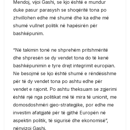
Mendoj, vijoi Gashi, se kjo është e mundur
duke pasur parasysh se shoqëritë tona po
zhvillohen edhe më shumë dhe ka edhe më
shumë vullnet politik në hapësirën për
bashkëpunim.
“Në takimin tonë ne shprehëm pritshmëritë
dhe shpresën se dy vendet tona do të kenë
bashkëpunimin e tyre drejt integrimit europian.
Ne besojmë se kjo është shumë e rëndësishme
për të dy vendet tona po ashtu edhe për
vendet e rajonit. Po ashtu theksuam se zgjerimi
është një nga politikat më të mira të unionit, me
domosdoshmëri gjeo-strategjike, por edhe me
investim afatgjatë për të gjithë Europën në
aspektin politik, të sigurisë dhe ekonomisë”,
nënvizoi Gashi.