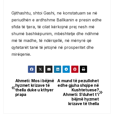
Gjithashtu, shtoi Gashi, ne konstatuam se në
periudhën e ardhshme Ballkanin e presin edhe
sfida të tjera, të cilat kërkojnë prej nesh më
shumë bashkëpunim, mbështetje dhe ndihmë
më të madhe, të ndërsjellë, në mënyrë që
qytetarët tanë të jetojnë në prosperitet dhe
mirëqenie.
Ahmeti: Mos i bëjmë
A mund të pezullohet
Post
hyzmet krizave të
edhe gjuha shqipe në
thella duke u kthyer
Kushtetuese?
navigation
prapa
Ahmeti: S’duhet t’i
bëjmë hyzmet
krizave të thella