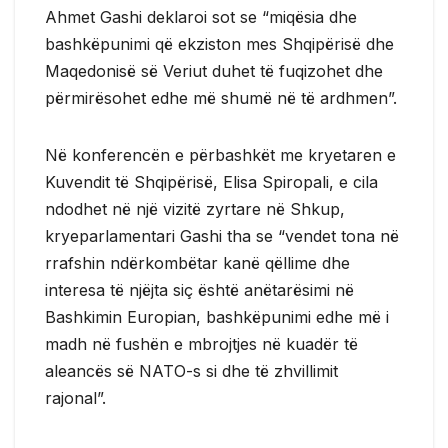
Ahmet Gashi deklaroi sot se “miqësia dhe
bashkëpunimi që ekziston mes Shqipërisë dhe
Maqedonisë së Veriut duhet të fuqizohet dhe
përmirësohet edhe më shumë në të ardhmen”.
Në konferencën e përbashkët me kryetaren e
Kuvendit të Shqipërisë, Elisa Spiropali, e cila
ndodhet në një vizitë zyrtare në Shkup,
kryeparlamentari Gashi tha se “vendet tona në
rrafshin ndërkombëtar kanë qëllime dhe
interesa të njëjta siç është anëtarësimi në
Bashkimin Europian, bashkëpunimi edhe më i
madh në fushën e mbrojtjes në kuadër të
aleancës së NATO-s si dhe të zhvillimit
rajonal”.