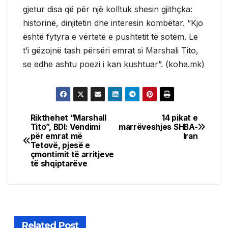
gjetur disa që për një kolltuk shesin gjithçka:
historinë, dinjitetin dhe interesin kombëtar. “Kjo
është fytyra e vërtetë e pushtetit të sotëm. Le
t’i gëzojnë tash përsëri emrat si Marshali Tito,
se edhe ashtu poezi i kan kushtuar”. (koha.mk)
Rikthehet “Marshall
14 pikat e
Post
Tito”, BDI: Vendimi
marrëveshjes SHBA-
për emrat më
Iran
navigation
Tetovë, pjesë e
çmontimit të arritjeve
të shqiptarëve
Related Post