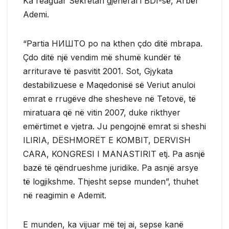
Ka reaguar Sekretari gjeneral i BDI-së, Arbër
Ademi.
“Partia НИШТО po na kthen çdo ditë mbrapa.
Çdo ditë një vendim më shumë kundër të
arriturave të pasvitit 2001. Sot, Gjykata
destabilizuese e Maqedonisë së Veriut anuloi
emrat e rrugëve dhe shesheve në Tetovë, të
miratuara që në vitin 2007, duke rikthyer
emërtimet e vjetra. Ju pengojnë emrat si sheshi
ILIRIA, DËSHMORËT E KOMBIT, DERVISH
CARA, KONGRESI I MANASTIRIT etj. Pa asnjë
bazë të qëndrueshme juridike. Pa asnjë arsye
të logjikshme. Thjesht sepse munden”, thuhet
në reagimin e Ademit.
E munden, ka vijuar më tej ai, sepse kanë