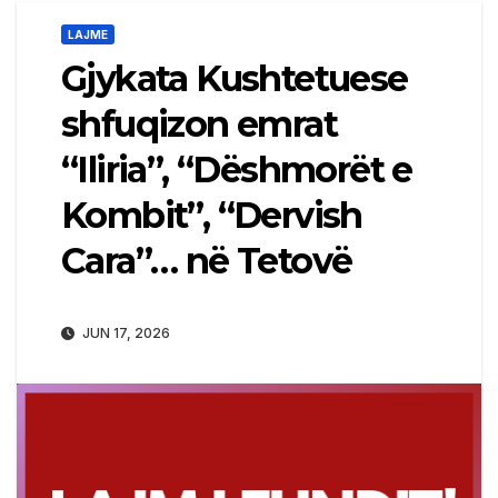
LAJME
Gjykata Kushtetuese
shfuqizon emrat
“Iliria”, “Dëshmorët e
Kombit”, “Dervish
Cara”… në Tetovë
JUN 17, 2026