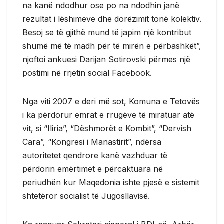
na kanë ndodhur ose po na ndodhin janë
rezultat i lëshimeve dhe dorëzimit tonë kolektiv.
Besoj se të gjithë mund të japim një kontribut
shumë më të madh për të mirën e përbashkët”,
njoftoi ankuesi Darijan Sotirovski përmes një
postimi në rrjetin social Facebook.
Nga viti 2007 e deri më sot, Komuna e Tetovës
i ka përdorur emrat e rrugëve të miratuar atë
vit, si “Iliria”, “Dëshmorët e Kombit”, “Dervish
Cara”, “Kongresi i Manastirit”, ndërsa
autoritetet qendrore kanë vazhduar të
përdorin emërtimet e përcaktuara në
periudhën kur Maqedonia ishte pjesë e sistemit
shtetëror socialist të Jugosllavisë.