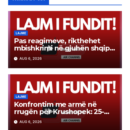
LAJME
Pas reagimeve, rikthehet
mbishkrimi në gjuhën shqipe
në tabelën kufitare
AUG 6, 2026
LAJME
Konfrontim me armë në
rrugën për Krushopek: 25-
vjeçari denoncon se u sulmua
AUG 6, 2026
me tytën e pistoletës