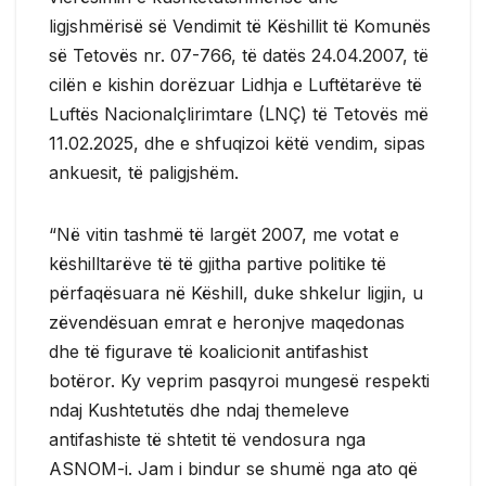
ligjshmërisë së Vendimit të Këshillit të Komunës
së Tetovës nr. 07-766, të datës 24.04.2007, të
cilën e kishin dorëzuar Lidhja e Luftëtarëve të
Luftës Nacionalçlirimtare (LNÇ) të Tetovës më
11.02.2025, dhe e shfuqizoi këtë vendim, sipas
ankuesit, të paligjshëm.
“Në vitin tashmë të largët 2007, me votat e
këshilltarëve të të gjitha partive politike të
përfaqësuara në Këshill, duke shkelur ligjin, u
zëvendësuan emrat e heronjve maqedonas
dhe të figurave të koalicionit antifashist
botëror. Ky veprim pasqyroi mungesë respekti
ndaj Kushtetutës dhe ndaj themeleve
antifashiste të shtetit të vendosura nga
ASNOM-i. Jam i bindur se shumë nga ato që