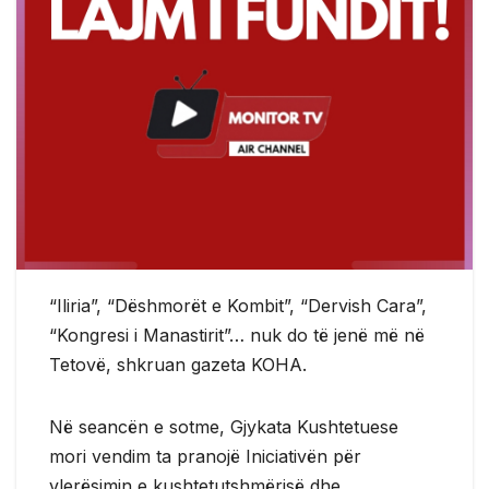
“Iliria”, “Dëshmorët e Kombit”, “Dervish Cara”,
“Kongresi i Manastirit”… nuk do të jenë më në
Tetovë, shkruan gazeta KOHA.
Në seancën e sotme, Gjykata Kushtetuese
mori vendim ta pranojë Iniciativën për
vlerësimin e kushtetutshmërisë dhe