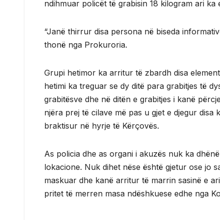
ndihmuar policët të grabisin 18 kilogram ari ka e
“Janë thirrur disa persona në biseda informativ
thonë nga Prokuroria.
Grupi hetimor ka arritur të zbardh disa element
hetimi ka treguar se dy ditë para grabitjes të dy
grabitësve dhe në ditën e grabitjes i kanë përcje
njëra prej të cilave më pas u gjet e djegur disa k
braktisur në hyrje të Kërçovës.
As policia dhe as organi i akuzës nuk ka dhën
lokacione. Nuk dihet nëse është gjetur ose jo sa
maskuar dhe kanë arritur të marrin sasinë e ar
pritet të merren masa ndëshkuese edhe nga Kon