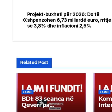
Projekt-buxheti për 2026: Do të
Post
shpenzohen 6,73 miliardë euro, rritje
navigation
së 3,8% dhe inflacioni 2,5%
Related Post
LAJME
LAJME
BDI: 83 seanca në
Kom
Qeveri pa
Inte
procesverbale në
e ma