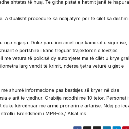
dhe shtetas të huaj. Të gjitha pistat e hetimit janë të hapura
e. Aktualisht procedurë ka ndaj atyre për të cilët ka dëshmi
e nga ngjarja. Duke parë incizimet nga kamerat e sigur isë,
shuarit e përfshirë i kanë treguar trajektoren e lëvizjes
ll me vetura të policisë dy automjetet me të cilët u krye grab
ilometra larg vendit të krimit, ndërsa tjetra veturë u gjet e
ë më shumë informacione pas bastisjes së kryer në disa
sia e arit të vjedhur. Grabitja ndodhi më 10 tetor. Personat i
it duke kërcënuar me armë pronarin e artarisë. Ndaj policë
trolli i Brendshëm i MPB-së./ Alsat.mk