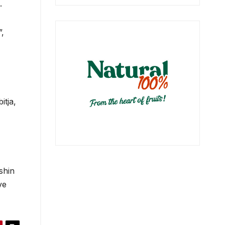
.
”,
itja,
shin
ve