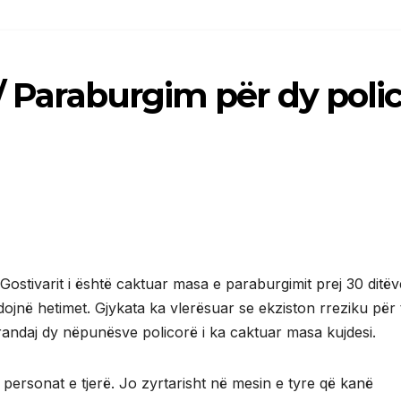
r/ Paraburgim për dy poli
Gostivarit i është caktuar masa e paraburgimit prej 30 ditëv
dojnë hetimet. Gjykata ka vlerësuar se ekziston rreziku për 
andaj dy nëpunësve policorë i ka caktuar masa kujdesi.
personat e tjerë. Jo zyrtarisht në mesin e tyre që kanë