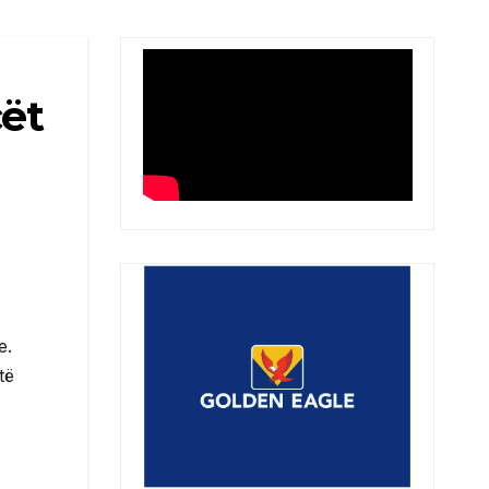
cët
e.
të