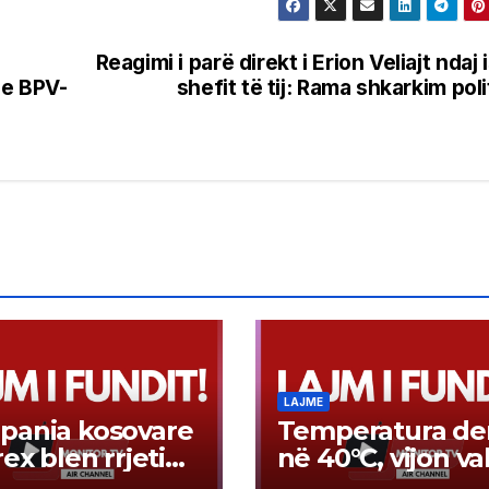
Reagimi i parë direkt i Erion Veliajt ndaj 
 e BPV-
shefit të tij: Rama shkarkim poli
LAJME
pania kosovare
Temperatura der
rex blen rrjetin
në 40°C, vijon va
rketeve Tinex
të nxehtit në ve