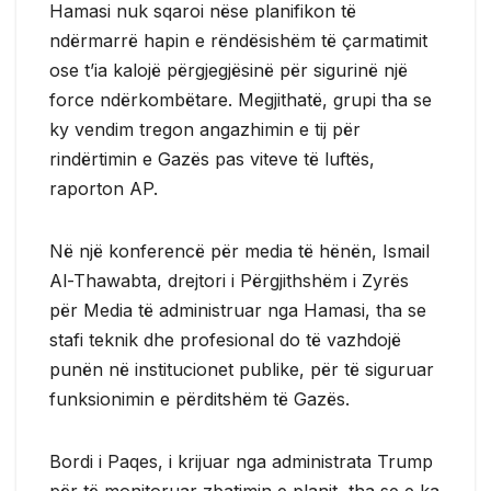
Hamasi nuk sqaroi nëse planifikon të
ndërmarrë hapin e rëndësishëm të çarmatimit
ose t’ia kalojë përgjegjësinë për sigurinë një
force ndërkombëtare. Megjithatë, grupi tha se
ky vendim tregon angazhimin e tij për
rindërtimin e Gazës pas viteve të luftës,
raporton AP.
Në një konferencë për media të hënën, Ismail
Al-Thawabta, drejtori i Përgjithshëm i Zyrës
për Media të administruar nga Hamasi, tha se
stafi teknik dhe profesional do të vazhdojë
punën në institucionet publike, për të siguruar
funksionimin e përditshëm të Gazës.
Bordi i Paqes, i krijuar nga administrata Trump
për të monitoruar zbatimin e planit, tha se e ka