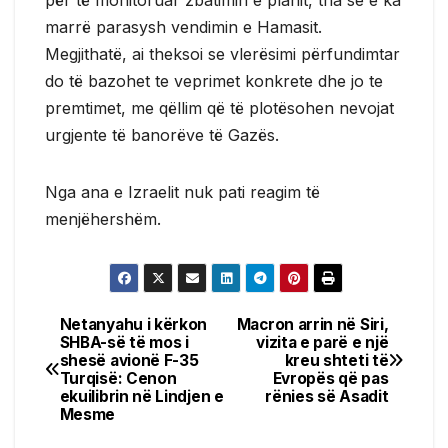
marrë parasysh vendimin e Hamasit.
Megjithatë, ai theksoi se vlerësimi përfundimtar
do të bazohet te veprimet konkrete dhe jo te
premtimet, me qëllim që të plotësohen nevojat
urgjente të banorëve të Gazës.
Nga ana e Izraelit nuk pati reagim të
menjëhershëm.
Netanyahu i kërkon
Macron arrin në Siri,
Post
SHBA-së të mos i
vizita e parë e një
shesë avionë F-35
kreu shteti të
navigation
Turqisë: Cenon
Evropës që pas
ekuilibrin në Lindjen e
rënies së Asadit
Mesme