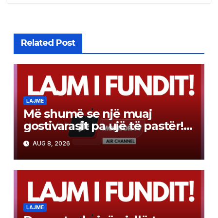
Related Post
LAJME
Më shumë se një muaj
gostivarasit pa ujë të pastër!
Angellov: Cilësia e ujit është
AUG 8, 2026
përmirësuar, por ende nuk
është për pirje
LAJME