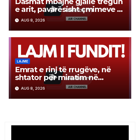
Dasmat mbajnë gjallë tregun
e arit, pavarësisht çmimeve të
larta
AUG 8, 2026
LAJME
Emrat e rinj të rrugëve, në
shtator për miratim në
Qeveri! BDI akuzon
AUG 8, 2026
komisionin për anashkalim të
propozimeve