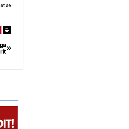
het se
nga
rit