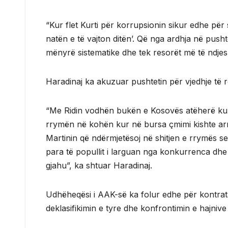
“Kur flet Kurti për korrupsionin sikur edhe për 
natën e të vajton ditën’. Që nga ardhja në pu
mënyrë sistematike dhe tek resorët më të ndje
Haradinaj ka akuzuar pushtetin për vjedhje të 
“Me Ridin vodhën bukën e Kosovës atëherë kur
rrymën në kohën kur në bursa çmimi kishte arri
Martinin që ndërmjetësoj në shitjen e rrymës s
para të popullit i larguan nga konkurrenca dhe
gjahu”, ka shtuar Haradinaj.
Udhëheqësi i AAK-së ka folur edhe për kontrata
deklasifikimin e tyre dhe konfrontimin e hajnive 