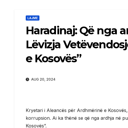
LAJME
Haradinaj: Që nga a
Lëvizja Vetëvendosj
e Kosovës”
AUG 20, 2024
Kryetari i Aleancës për Ardhmërinë e Kosovës,
korrupsion. Ai ka thënë se që nga ardhja në pu
Kosovës”.