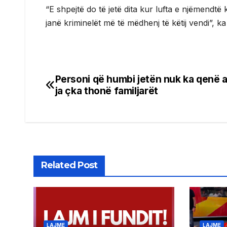
“E shpejtë do të jetë dita kur lufta e njëmendtë k
janë kriminelët më të mëdhenj të këtij vendi”, k
Personi që humbi jetën nuk ka qenë 
Post
ja çka thonë familjarët
navigation
Related Post
LAJME
LAJME