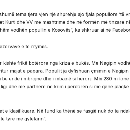
shumë tema tjera vjen një shprehje ajo fjala popullore ‘të v
shtet Kurti dhe VV me mashtrime dhe në formën më tinzare n
shëm vodhën popullin e Kosovës”, ka shkruar ai në Facebo
rezervave e të rrymës.
 kishte frikë botërore nga kriza e bukës. Me Nagipin vodh
tur majat e papara. Popullit ja dyfishuan çmimin e Nagipin
erbe ende i mbrojnë dhe i mbajnë si heronj. Mbi 280 milionë
 ligji dhe me partnerë në krim i përdorën si me qenë plaqkë
t e klasifikuara. Në fund ka thënë se “asgjë nuk do ta ndal
të tyre me qytetarin”.