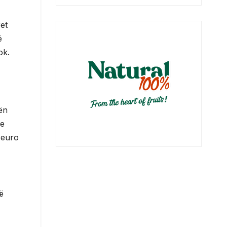
ret
ë
ok.
ën
 e
 euro
ë