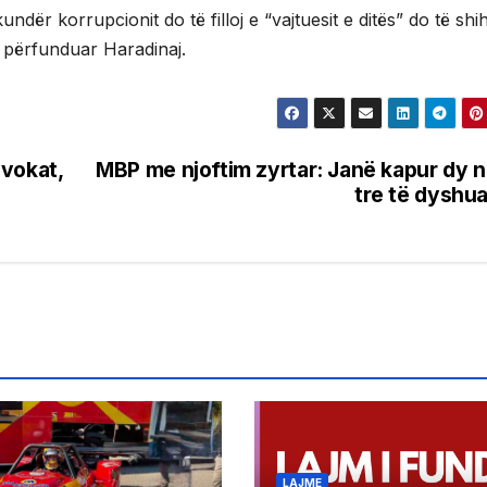
undër korrupcionit do të filloj e “vajtuesit e ditës” do të shi
a përfunduar Haradinaj.
avokat,
MBP me njoftim zyrtar: Janë kapur dy 
tre të dyshua
LAJME