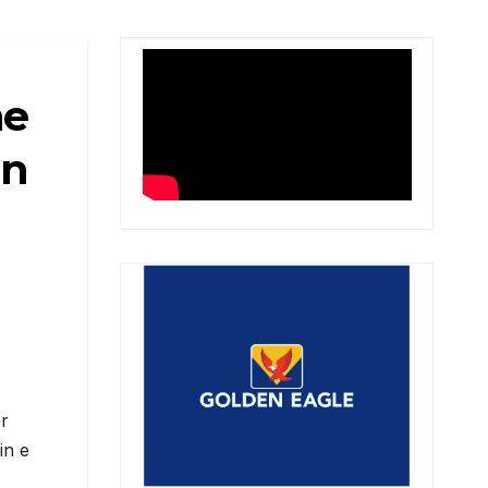
he
in
ër
in e