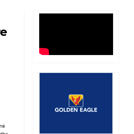
re
 në