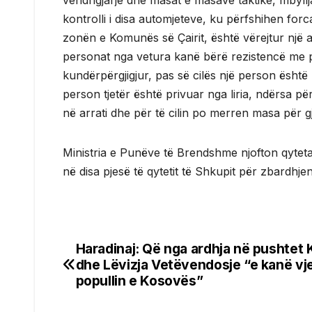
vendngjarje dhe masat e masave taktike, mbyllja 
kontrolli i disa automjeteve, ku përfshihen forc
zonën e Komunës së Çairit, është vërejtur një au
personat nga vetura kanë bërë rezistencë me pë
kundërpërgjigjur, pas së cilës një person është
person tjetër është privuar nga liria, ndërsa për po
në arrati dhe për të cilin po merren masa për gj
Ministria e Punëve të Brendshme njofton qytetar
në disa pjesë të qytetit të Shkupit për zbardhjen 
Haradinaj: Që nga ardhja në pushtet K
Post
dhe Lëvizja Vetëvendosje “e kanë vj
navigation
popullin e Kosovës”