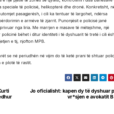
e një pjese të zonës së qytetit, kontrollimi i disa banesave
a speciale të policisë, helikopterë dhe dronë. Konkretisht, n
tomjet pasagjerësh, i cili ka tentuar të largohet, ndërsa
rdorimin e armëve të zjarrit. Punonjësit e policisë janë
 privuar nga liria. Me marrjen e masave të mëtejshme, një
licinë bëhet i ditur identiteti i të dyshuarit të tretë i cili ës
etjen e tij, njofton MPB.
ët se në periudhën në vijim do të ketë prani të shtuar poli
e plotë të rastit.
urti
Jo oficialisht: kapen dy të dyshuar 
edhur
vr*sjen e avokatit B