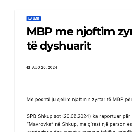
LAJME
MBP me njoftim zyrt
të dyshuarit
AUG 20, 2024
Më poshtë ju sjellim njoftimin zyrtar të MBP pë
SPB Shkup sot (20.08.2024) ka raportuar për n
“Mavrovka” në Shkup, me ç’rast një person ësh