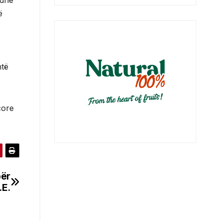
 dhe
ë
htë
core
për
.E.