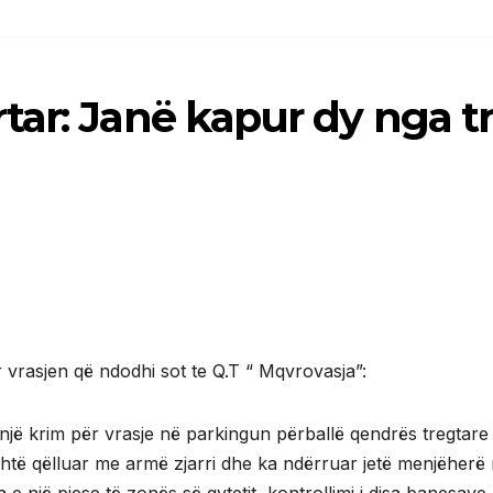
ar: Janë kapur dy nga t
r vrasjen që ndodhi sot te Q.T “ Mqvrovasja”:
jë krim për vrasje në parkingun përballë qendrës tregtare
të qëlluar me armë zjarri dhe ka ndërruar jetë menjëherë