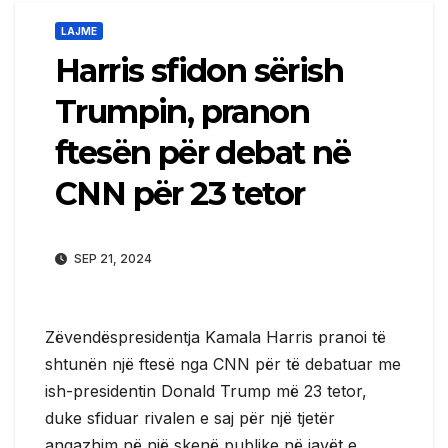
LAJME
Harris sfidon sërish
Trumpin, pranon
ftesën për debat në
CNN për 23 tetor
SEP 21, 2024
Zëvendëspresidentja Kamala Harris pranoi të
shtunën një ftesë nga CNN për të debatuar me
ish-presidentin Donald Trump më 23 tetor,
duke sfiduar rivalen e saj për një tjetër
angazhim në një skenë publike në javët e