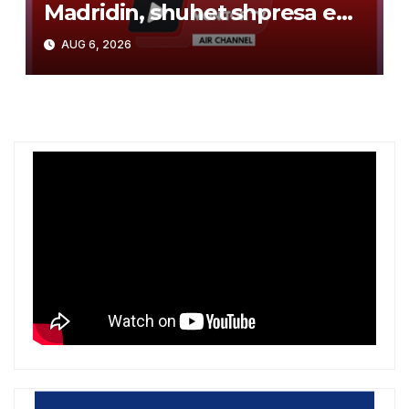
Madridin, shuhet shpresa e
Arsenalit për transferimin e
AUG 6, 2026
brazilianit