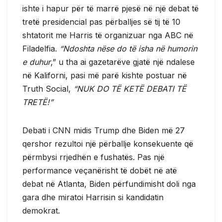
ishte i hapur për të marrë pjesë në një debat të
tretë presidencial pas përballjes së tij të 10
shtatorit me Harris të organizuar nga ABC në
Filadelfia.
“Ndoshta nëse do të isha në humorin
e duhur
,” u tha ai gazetarëve gjatë një ndalese
në Kaliforni, pasi më parë kishte postuar në
Truth Social,
“NUK DO TË KETË DEBATI TË
TRETË!”
Debati i CNN midis Trump dhe Biden më 27
qershor rezultoi një përballje konsekuente që
përmbysi rrjedhën e fushatës. Pas një
performance veçanërisht të dobët në atë
debat në Atlanta, Biden përfundimisht doli nga
gara dhe miratoi Harrisin si kandidatin
demokrat.