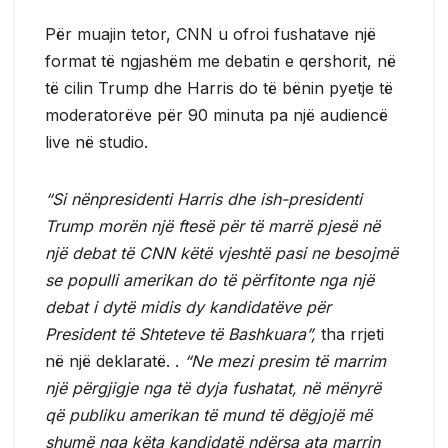
Për muajin tetor, CNN u ofroi fushatave një
format të ngjashëm me debatin e qershorit, në
të cilin Trump dhe Harris do të bënin pyetje të
moderatorëve për 90 minuta pa një audiencë
live në studio.
“Si nënpresidenti Harris dhe ish-presidenti
Trump morën një ftesë për të marrë pjesë në
një debat të CNN këtë vjeshtë pasi ne besojmë
se populli amerikan do të përfitonte nga një
debat i dytë midis dy kandidatëve për
President të Shteteve të Bashkuara”,
tha rrjeti
në një deklaratë. .
“Ne mezi presim të marrim
një përgjigje nga të dyja fushatat, në mënyrë
që publiku amerikan të mund të dëgjojë më
shumë nga këta kandidatë ndërsa ata marrin