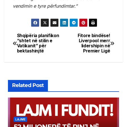
vendimin e tyre përfundimtar.”
Shqipëria planifikon
Fitore bindëse!
Post
“shtet në stilin e
Liverpool merr
Vatikanit” për
lidershipin në
navigation
bektashinjtë
Premier Ligë
Related Post
LAJME
52 MILIONERË TË RINJ NË