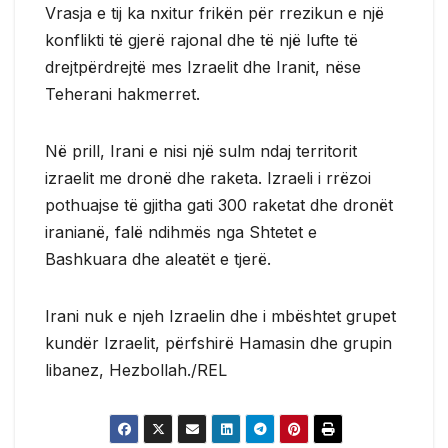
Vrasja e tij ka nxitur frikën për rrezikun e një
konflikti të gjerë rajonal dhe të një lufte të
drejtpërdrejtë mes Izraelit dhe Iranit, nëse
Teherani hakmerret.
Në prill, Irani e nisi një sulm ndaj territorit
izraelit me dronë dhe raketa. Izraeli i rrëzoi
pothuajse të gjitha gati 300 raketat dhe dronët
iranianë, falë ndihmës nga Shtetet e
Bashkuara dhe aleatët e tjerë.
Irani nuk e njeh Izraelin dhe i mbështet grupet
kundër Izraelit, përfshirë Hamasin dhe grupin
libanez, Hezbollah./REL