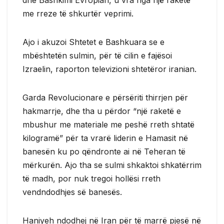
me rreze të shkurtër veprimi.
Ajo i akuzoi Shtetet e Bashkuara se e
mbështetën sulmin, për të cilin e fajësoi
Izraelin, raporton televizioni shtetëror iranian.
Garda Revolucionare e përsëriti thirrjen për
hakmarrje, dhe tha u përdor “një raketë e
mbushur me materiale me peshë rreth shtatë
kilogramë” për ta vrarë liderin e Hamasit në
banesën ku po qëndronte ai në Teheran të
mërkurën. Ajo tha se sulmi shkaktoi shkatërrim
të madh, por nuk tregoi hollësi rreth
vendndodhjes së banesës.
Haniyeh ndodhej në Iran për të marrë pjesë në