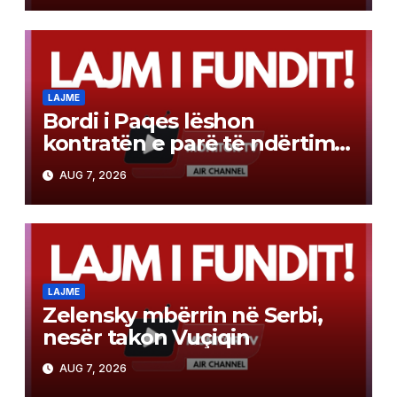
LAJME
Bordi i Paqes lëshon
kontratën e parë të ndërtimit
në Gazë
AUG 7, 2026
LAJME
Zelensky mbërrin në Serbi,
nesër takon Vuçiqin
AUG 7, 2026