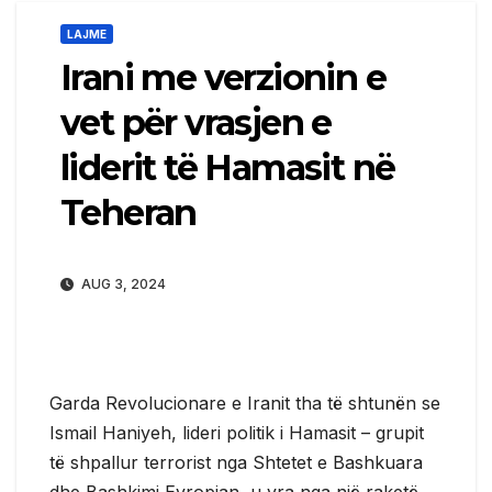
LAJME
Irani me verzionin e
vet për vrasjen e
liderit të Hamasit në
Teheran
AUG 3, 2024
Garda Revolucionare e Iranit tha të shtunën se
Ismail Haniyeh, lideri politik i Hamasit – grupit
të shpallur terrorist nga Shtetet e Bashkuara
dhe Bashkimi Evropian, u vra nga një raketë