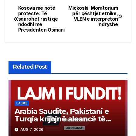
Kosova me notë
Mickoski: Moratorium
Post
proteste: Të
për çështjet etnike,
sqarohet rasti që
VLEN e interpreton
navigation
ndodhi me
ndryshe
Presidenten Osmani
Related Post
LAJME
Arabia Saudite, Pakistani e
Turqia krijojnë aleancë të
përbashkët mbrojtjeje sipas
AUG 7, 2026
modelit të NATO-s