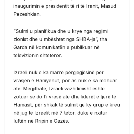
inaugurimin e presidentit të ri të Iranit, Masud
Pezeshkian.
“Sulmi u planifikua dhe u krye nga regjimi
zionist dhe u mbështet nga SHBA-ja”, tha
Garda në komunikatën e publikuar në
televizionin shtetëror.
Izraeli nuk e ka marrë përgjegjësinë për
vrasjen e Haniyehut, por as nuk e ka mohuar
atë. Megjithatë, Izraeli vazhdimisht është
zotuar se do t’i vrasë atë dhe liderët e tjerë të
Hamasit, për shkak të sulmit që ky grup e kreu
në jug të Izraelit më 7 tetor, duke e nxitur
luftën në Rripin e Gazës.