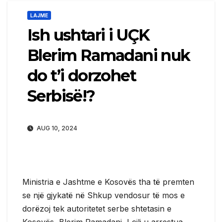
LAJME
Ish ushtari i UÇK
Blerim Ramadani nuk
do t’i dorzohet
Serbisë!?
AUG 10, 2024
Ministria e Jashtme e Kosovës tha të premten
se një gjykatë në Shkup vendosur të mos e
dorëzoj tek autoritetet serbe shtetasin e
Kosovës, Blerim Ramadani, I cili u arrestua