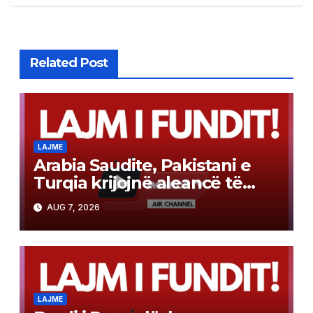
Related Post
LAJME
Arabia Saudite, Pakistani e
Turqia krijojnë aleancë të
përbashkët mbrojtjeje sipas
AUG 7, 2026
modelit të NATO-s
LAJME