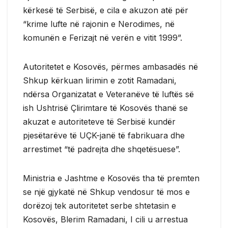
kërkesë të Serbisë, e cila e akuzon atë për
“krime lufte në rajonin e Nerodimes, në
komunën e Ferizajt në verën e vitit 1999”.
Autoritetet e Kosovës, përmes ambasadës në
Shkup kërkuan lirimin e zotit Ramadani,
ndërsa Organizatat e Veteranëve të luftës së
ish Ushtrisë Çlirimtare të Kosovës thanë se
akuzat e autoriteteve të Serbisë kundër
pjesëtarëve të UÇK-janë të fabrikuara dhe
arrestimet “të padrejta dhe shqetësuese”.
Ministria e Jashtme e Kosovës tha të premten
se një gjykatë në Shkup vendosur të mos e
dorëzoj tek autoritetet serbe shtetasin e
Kosovës, Blerim Ramadani, I cili u arrestua