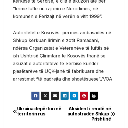
kërkesë të Serbisë, e cila e akuzon atë për
“krime lufte në rajonin e Nerodimes, në
komunën e Ferizajt në verën e vitit 1999”.
Autoritetet e Kosovës, përmes ambasadës në
Shkup kërkuan lirimin e zotit Ramadani,
ndërsa Organizatat e Veteranëve të luftës së
ish Ushtrisë Çlirimtare të Kosovës thanë se
akuzat e autoriteteve të Serbisë kundër
pjesëtarëve të UÇK-janë të fabrikuara dhe
arrestimet “të padrejta dhe shqetësuese”./VOA
Ukraina depërton në
Aksident i rëndë në
Post
territorin rus
autostradën Shkup-
Prishtinë
navigation