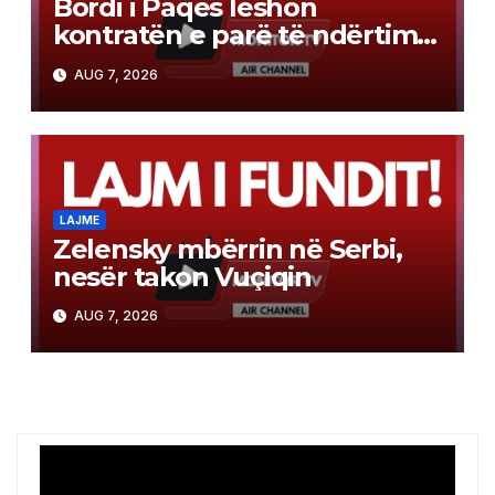
Bordi i Paqes lëshon
kontratën e parë të ndërtimit
në Gazë
AUG 7, 2026
LAJME
Zelensky mbërrin në Serbi,
nesër takon Vuçiqin
AUG 7, 2026