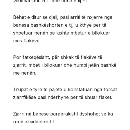
Viktimat janë R.L. dhe nëna e tij F.L.
Bëhet e ditur se djali, pasi arriti të nxjerrë nga
banesa bashkëshorten e tij, u kthye për të
shpëtuar nënën që kishte mbetur e bllokuar
mes flakëve.
Por fatkeqësisht, për shkak të flakëve të
zjarrit, mbeti i bllokuar dhe humbi jetën bashkë
me nënën.
Trupat e tyre të pajetë u konstatuan nga forcat
zjarrfikëse pasi ndërhynë për të shuar flakët.
Zjarri në banesë paraprakisht dyshohet se ka
rënë aksidentalisht.