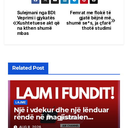
Sulejmani nga BDI:
Femrat me flokë të
Post
Veprimi i gjykatës
gjatë bëjnë më
Kushtetuese akt që
shumë se*s, ja çfarë
navigation
na kthen shumë
thotë studimi
mbas
Related Post
LAJME
Një i vdekur dhe një lënduar
rëndë në magjistralen
Gostivar-Kërçovë
AUG 8, 2026