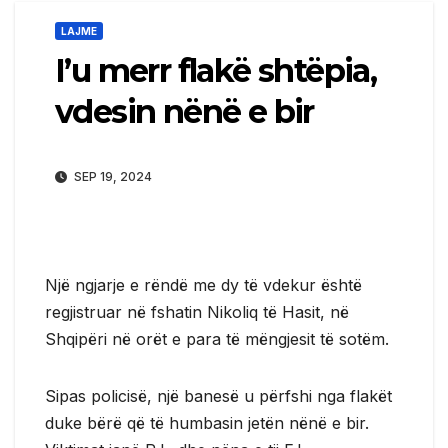
LAJME
I’u merr flakë shtëpia,
vdesin nënë e bir
SEP 19, 2024
Një ngjarje e rëndë me dy të vdekur është
regjistruar në fshatin Nikoliq të Hasit, në
Shqipëri në orët e para të mëngjesit të sotëm.
Sipas policisë, një banesë u përfshi nga flakët
duke bërë që të humbasin jetën nënë e bir.