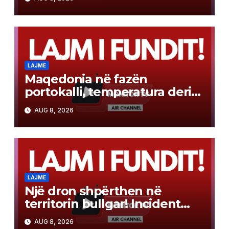
LAJME
Maqedonia në fazën
portokalli, temperatura deri
në 40°C, ISHP me
AUG 8, 2026
rekomandime për mbrojtje
shëndetësore
LAJME
Një dron shpërthen në
territorin bullgar! Incident
pranë gazsjellësit trans-
AUG 8, 2026