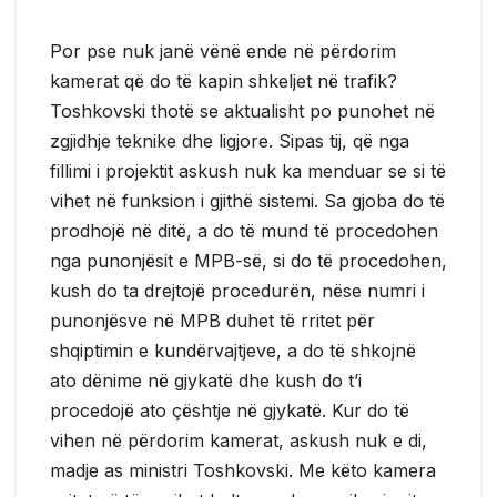
Por pse nuk janë vënë ende në përdorim
kamerat që do të kapin shkeljet në trafik?
Toshkovski thotë se aktualisht po punohet në
zgjidhje teknike dhe ligjore. Sipas tij, që nga
fillimi i projektit askush nuk ka menduar se si të
vihet në funksion i gjithë sistemi. Sa gjoba do të
prodhojë në ditë, a do të mund të procedohen
nga punonjësit e MPB-së, si do të procedohen,
kush do ta drejtojë procedurën, nëse numri i
punonjësve në MPB duhet të rritet për
shqiptimin e kundërvajtjeve, a do të shkojnë
ato dënime në gjykatë dhe kush do t’i
procedojë ato çështje në gjykatë. Kur do të
vihen në përdorim kamerat, askush nuk e di,
madje as ministri Toshkovski. Me këto kamera