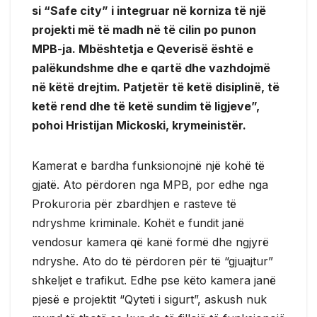
si “Safe city” i integruar në korniza të një
projekti më të madh në të cilin po punon
MPB-ja. Mbështetja e Qeverisë është e
palëkundshme dhe e qartë dhe vazhdojmë
në këtë drejtim. Patjetër të ketë disiplinë, të
ketë rend dhe të ketë sundim të ligjeve”,
pohoi Hristijan Mickoski, krymeinistër.
Kamerat e bardha funksionojnë një kohë të
gjatë. Ato përdoren nga MPB, por edhe nga
Prokuroria për zbardhjen e rasteve të
ndryshme kriminale. Kohët e fundit janë
vendosur kamera që kanë formë dhe ngjyrë
ndryshe. Ato do të përdoren për të “gjuajtur”
shkeljet e trafikut. Edhe pse këto kamera janë
pjesë e projektit “Qyteti i sigurt”, askush nuk