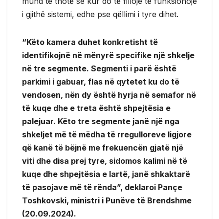
mund të thotë se kur do të fillojë të funksionojë
i gjithë sistemi, edhe pse qëllimi i tyre dihet.
“Këto kamera duhet konkretisht të
identifikojnë në mënyrë specifike një shkelje
në tre segmente. Segmenti i parë është
parkimi i gabuar, flas në qytetet ku do të
vendosen, nën dy është hyrja në semafor në
të kuqe dhe e treta është shpejtësia e
palejuar. Këto tre segmente janë një nga
shkeljet më të mëdha të rregulloreve ligjore
që kanë të bëjnë me frekuencën gjatë një
viti dhe disa prej tyre, sidomos kalimi në të
kuqe dhe shpejtësia e lartë, janë shkaktarë
të pasojave më të rënda”, deklaroi Pançe
Toshkovski, ministri i Punëve të Brendshme
(20.09.2024).