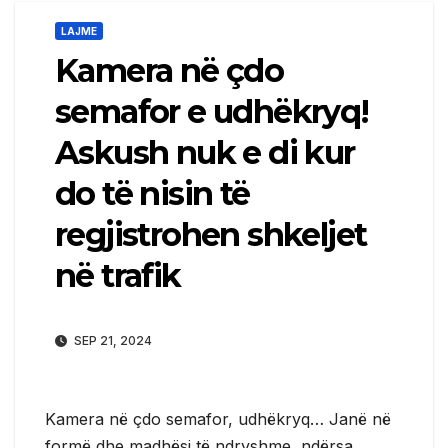
LAJME
Kamera në çdo
semafor e udhëkryq!
Askush nuk e di kur
do të nisin të
regjistrohen shkeljet
në trafik
SEP 21, 2024
Kamera në çdo semafor, udhëkryq… Janë në
formë dhe madhësi të ndryshme, ndërsa