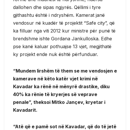
dallohen dhe sipas ngjyrës. Qëllimi i tyre
gjithashtu është i ndryshëm. Kamerat janë
vendosur në kuadër të projektit “Safe city”, që
ka filluar nga viti 2012 kur ministre për punë të
brendshme ishte Gordana Jankulloska. Edhe
pse kanë kaluar pothuajse 13 vjet, megjithatë
ky projekt ende nuk është përfunduar.
“Mundem lirshëm të them se me vendosjen e
kamerave në këto katër vjet krimi në
Kavadar ka rënë në mënyrë drastike, diku
40% ka rënie të kryerjes së veprave
penale”, theksoi Mitko Jançev, kryetar i
Kavadarit.
“Atë që e pamë sot në Kavadar, që do të jetë