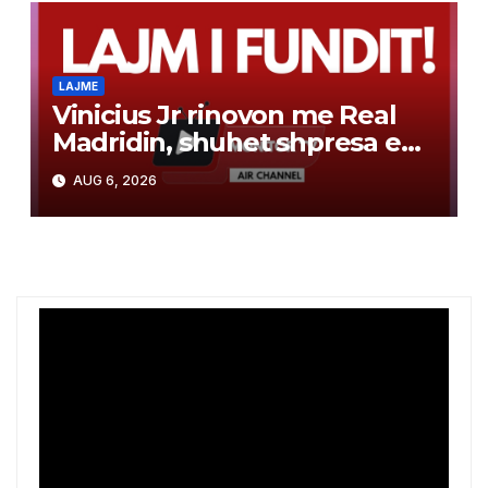
LAJME
Vinicius Jr rinovon me Real
Madridin, shuhet shpresa e
Arsenalit për transferimin e
AUG 6, 2026
brazilianit