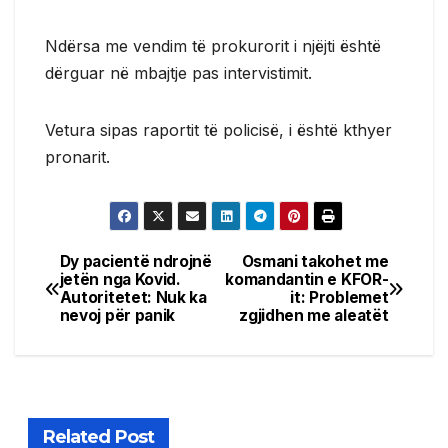
Ndërsa me vendim të prokurorit i njëjti është
dërguar në mbajtje pas intervistimit.
Vetura sipas raportit të policisë, i është kthyer
pronarit.
Dy pacientë ndrojnë
Osmani takohet me
Post
jetën nga Kovid.
komandantin e KFOR-
Autoritetet: Nuk ka
it: Problemet
navigation
nevoj për panik
zgjidhen me aleatët
Related Post