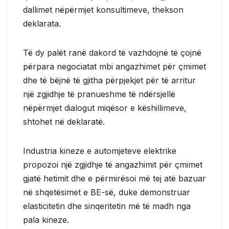
dallimet nëpërmjet konsultimeve, thekson
deklarata.
Të dy palët ranë dakord të vazhdojnë të çojnë
përpara negociatat mbi angazhimet për çmimet
dhe të bëjnë të gjitha përpjekjet për të arritur
një zgjidhje të pranueshme të ndërsjellë
nëpërmjet dialogut miqësor e këshillimeve,
shtohet në deklaratë.
Industria kineze e automjeteve elektrike
propozoi një zgjidhje të angazhimit për çmimet
gjatë hetimit dhe e përmirësoi më tej atë bazuar
në shqetësimet e BE-së, duke demonstruar
elasticitetin dhe sinqeritetin më të madh nga
pala kineze.