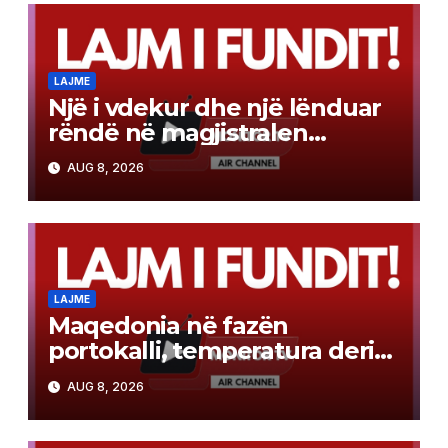
LAJME
Një i vdekur dhe një lënduar
rëndë në magjistralen
Gostivar-Kërçovë
AUG 8, 2026
LAJME
Maqedonia në fazën
portokalli, temperatura deri
në 40°C, ISHP me
AUG 8, 2026
rekomandime për mbrojtje
shëndetësore