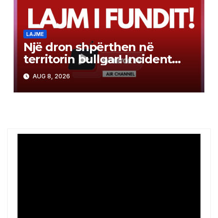
LAJME
Një dron shpërthen në
territorin bullgar! Incident
pranë gazsjellësit trans-
AUG 8, 2026
ballkanik, autoritetet hetojnë