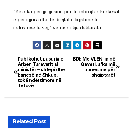
“Kina ka përgjegjësinë për të mbrojtur kërkesat
e përligjura dhe të drejtat e ligjshme të
industrive të saj,” vë në dukje deklarata.
Publikohet pasuria e
BDI: Me VLEN-in në
Post
Arben Taravarit si
Qeveri, s’ka më
ministër – shtëpi dhe
punësime për
navigation
banesë në Shkup,
shqiptarët
tokë ndërtimore në
Tetovë
Related Post