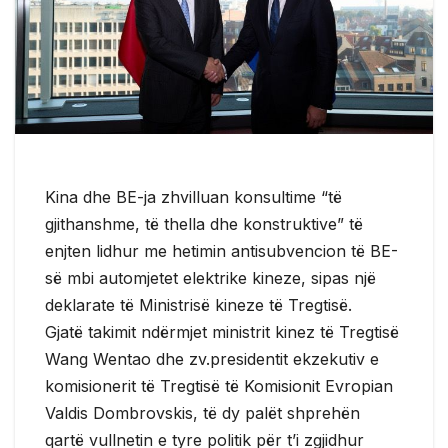
Kina dhe BE-ja zhvilluan konsultime “të
gjithanshme, të thella dhe konstruktive” të
enjten lidhur me hetimin antisubvencion të BE-
së mbi automjetet elektrike kineze, sipas një
deklarate të Ministrisë kineze të Tregtisë.
Gjatë takimit ndërmjet ministrit kinez të Tregtisë
Wang Wentao dhe zv.presidentit ekzekutiv e
komisionerit të Tregtisë të Komisionit Evropian
Valdis Dombrovskis, të dy palët shprehën
qartë vullnetin e tyre politik për t’i zgjidhur