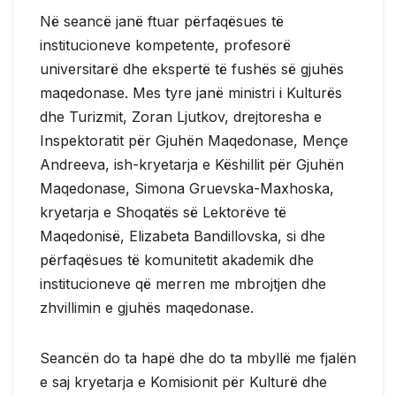
Në seancë janë ftuar përfaqësues të
institucioneve kompetente, profesorë
universitarë dhe ekspertë të fushës së gjuhës
maqedonase. Mes tyre janë ministri i Kulturës
dhe Turizmit, Zoran Ljutkov, drejtoresha e
Inspektoratit për Gjuhën Maqedonase, Mençe
Andreeva, ish-kryetarja e Këshillit për Gjuhën
Maqedonase, Simona Gruevska-Maxhoska,
kryetarja e Shoqatës së Lektorëve të
Maqedonisë, Elizabeta Bandillovska, si dhe
përfaqësues të komunitetit akademik dhe
institucioneve që merren me mbrojtjen dhe
zhvillimin e gjuhës maqedonase.
Seancën do ta hapë dhe do ta mbyllë me fjalën
e saj kryetarja e Komisionit për Kulturë dhe