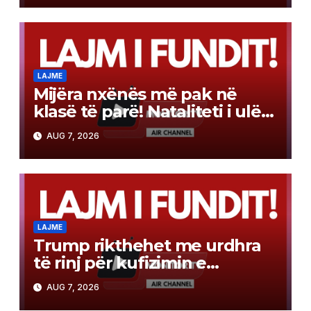
LAJME
Mijëra nxënës më pak në
klasë të parë! Nataliteti i ulët
apo emigrimi, cila është
AUG 7, 2026
arsyeja?!
LAJME
Trump rikthehet me urdhra
të rinj për kufizimin e
shtetësisë automatike
AUG 7, 2026