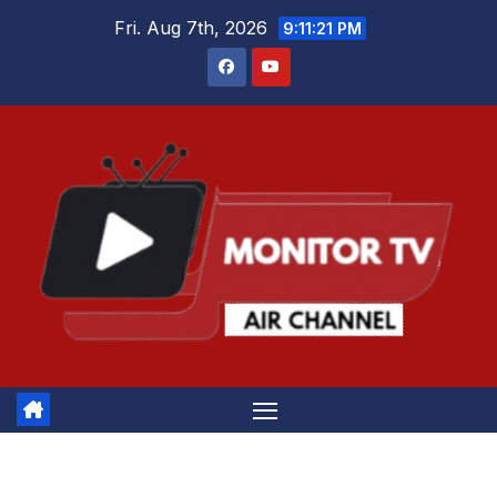
Skip
Fri. Aug 7th, 2026
9:11:21 PM
to
content