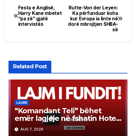
Festa e Anglisë,
Rutte-Von der Leyen:
Post
Harry Kane mbetet
Ka përfunduar koha
“pa zë” gjatë
kur Evropa ia linte në
navigation
intervistës
dorë mbrojtjen SHBA-
së
Related Post
LAJME
“Komandant Teli” bëhet
emër lagjeje në fshatin Hotel,
ceremoni madhështore për
AUG 7, 2026
heroin