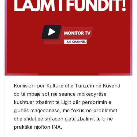
Komisioni për Kulturë dhe Turizëm në Kuvend
do të mbajë sot një seancë mbikëqyrëse
kushtuar zbatimit të Ligjit për përdorimin e
gjuhës maqedonase, me fokus në problemet
dhe sfidat që shfaqen gjatë zbatimit të tij në
praktikë njofton INA.