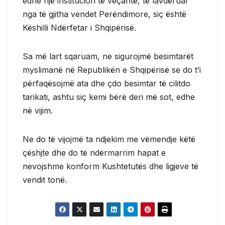
edhe një institucion të veçantë, të lavdëruar
nga të gjitha vendet Perëndimore, siç është
Këshilli Ndërfetar i Shqipërisë.
Sa më lart sqaruam, ne sigurojmë besimtarët
myslimanë në Republikën e Shqipërisë se do t’i
përfaqësojmë ata dhe çdo besimtar të cilitdo
tarikati, ashtu siç kemi bërë deri më sot, edhe
në vijim.
Ne do të vijojmë ta ndjekim me vëmendje këtë
çëshjte dhe do të ndërmarrim hapat e
nevojshme konform Kushtetutës dhe ligjeve të
vendit tonë.