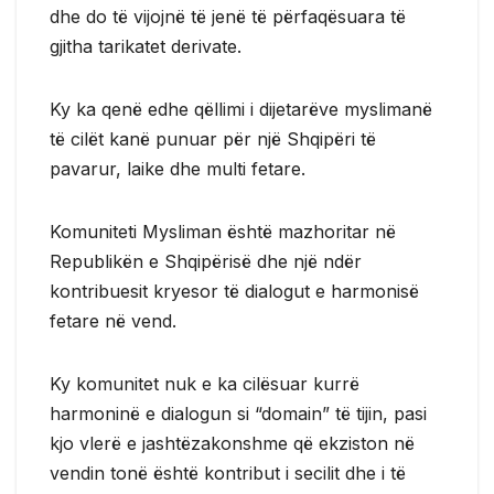
dhe do të vijojnë të jenë të përfaqësuara të
gjitha tarikatet derivate.
Ky ka qenë edhe qëllimi i dijetarëve myslimanë
të cilët kanë punuar për një Shqipëri të
pavarur, laike dhe multi fetare.
Komuniteti Mysliman është mazhoritar në
Republikën e Shqipërisë dhe një ndër
kontribuesit kryesor të dialogut e harmonisë
fetare në vend.
Ky komunitet nuk e ka cilësuar kurrë
harmoninë e dialogun si “domain” të tijin, pasi
kjo vlerë e jashtëzakonshme që ekziston në
vendin tonë është kontribut i secilit dhe i të