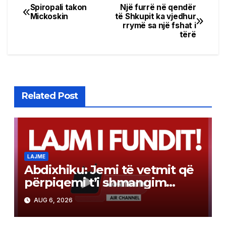
Spiropali takon
Një furrë në qendër
Post
Mickoskin
të Shkupit ka vjedhur
rrymë sa një fshat i
navigation
tërë
Related Post
LAJME
Abdixhiku: Jemi të vetmit që
përpiqemi t’i shmangim
zgjedhjet e reja
AUG 6, 2026