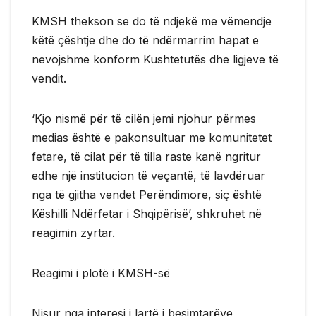
KMSH thekson se do të ndjekë me vëmendje
këtë çështje dhe do të ndërmarrim hapat e
nevojshme konform Kushtetutës dhe ligjeve të
vendit.
‘Kjo nismë për të cilën jemi njohur përmes
medias është e pakonsultuar me komunitetet
fetare, të cilat për të tilla raste kanë ngritur
edhe një institucion të veçantë, të lavdëruar
nga të gjitha vendet Perëndimore, siç është
Këshilli Ndërfetar i Shqipërisë’, shkruhet në
reagimin zyrtar.
Reagimi i plotë i KMSH-së
Nisur nga interesi i lartë i besimtarëve,