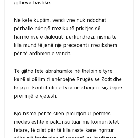
gjithëve bashkë.
Në këtë kuptim, vendi ynë nuk ndodhet
përballë ndonjë rreziku të prishjes së
harmonisë e dialogut, përkundrazi, nisma të
tilla mund të jenë një precedent i rrezikshëm
për të ardhmen e vendit.
Të gjitha fetë abrahamike në thelbin e tyre
kanë si qëllim t’i shërbejnë Rrugës së Zotit dhe
të japin kontributin e tyre në shoqëri, siç bëjnë
prej mijëra vjetësh.
Kjo nismë për të cilën jemi njohur përmes
medias është e pakonsultuar me komunitetet
fetare, të cilat për të tilla raste kanë ngritur