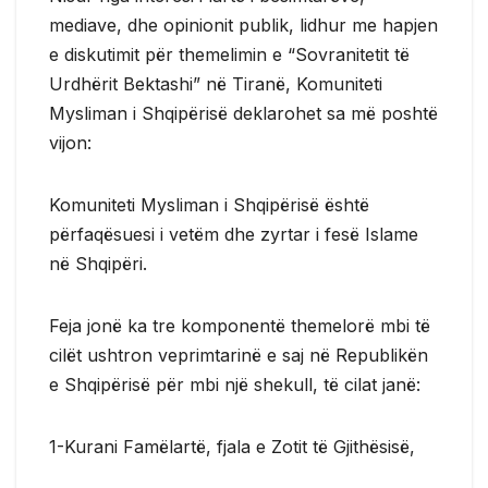
mediave, dhe opinionit publik, lidhur me hapjen
e diskutimit për themelimin e “Sovranitetit të
Urdhërit Bektashi” në Tiranë, Komuniteti
Mysliman i Shqipërisë deklarohet sa më poshtë
vijon:
Komuniteti Mysliman i Shqipërisë është
përfaqësuesi i vetëm dhe zyrtar i fesë Islame
në Shqipëri.
Feja jonë ka tre komponentë themelorë mbi të
cilët ushtron veprimtarinë e saj në Republikën
e Shqipërisë për mbi një shekull, të cilat janë:
1-Kurani Famëlartë, fjala e Zotit të Gjithësisë,