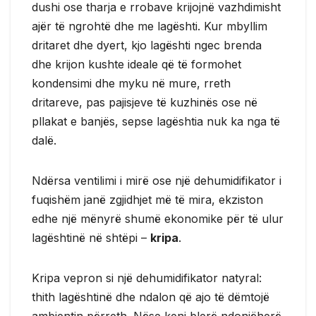
dushi ose tharja e rrobave krijojnë vazhdimisht
ajër të ngrohtë dhe me lagështi. Kur mbyllim
dritaret dhe dyert, kjo lagështi ngec brenda
dhe krijon kushte ideale që të formohet
kondensimi dhe myku në mure, rreth
dritareve, pas pajisjeve të kuzhinës ose në
pllakat e banjës, sepse lagështia nuk ka nga të
dalë.
Ndërsa ventilimi i mirë ose një dehumidifikator i
fuqishëm janë zgjidhjet më të mira, ekziston
edhe një mënyrë shumë ekonomike për të ulur
lagështinë në shtëpi –
kripa
.
Kripa vepron si një dehumidifikator natyral:
thith lagështinë dhe ndalon që ajo të dëmtojë
ambientin përreth. Nëse keni blerë ndonjëherë