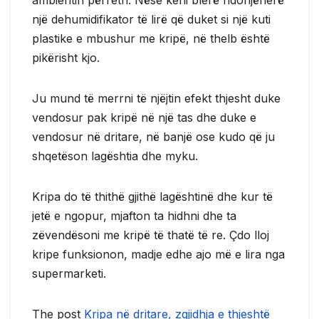
një dehumidifikator të lirë që duket si një kuti
plastike e mbushur me kripë, në thelb është
pikërisht kjo.
Ju mund të merrni të njëjtin efekt thjesht duke
vendosur pak kripë në një tas dhe duke e
vendosur në dritare, në banjë ose kudo që ju
shqetëson lagështia dhe myku.
Kripa do të thithë gjithë lagështinë dhe kur të
jetë e ngopur, mjafton ta hidhni dhe ta
zëvendësoni me kripë të thatë të re. Çdo lloj
kripe funksionon, madje edhe ajo më e lira nga
supermarketi.
The post
Kripa në dritare, zgjidhja e thjeshtë