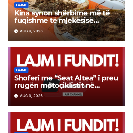
LAJME
Kina synon shërbime më të
fuqishme të mjekësisë
tradicionale
AUG 9, 2026
LAJME
Shoferi me “Seat Altea” i preu
rrugën motoçiklistit në
Radishan, ai për të shmangur
AUG 9, 2026
përplasjen goditi një
automjet tjetër – humbi jetën
19-vjeçari