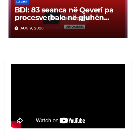
LAJME
BDI: 83 seanca në Qeveri pa
procesverbale në gjuhën
shqipe
AUG 9, 2026