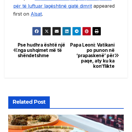
për të luftuar lagështinë gjatë dimrit
appeared
first on
Alsat
.
Pse hudhra është një
Papa Leoni: Vatikani
Post
nga ushqimet më të
po punon në
shëndetshme
‘prapaskenë’ për
navigation
paqe, aty ku ka
kon’flikte
Related Post