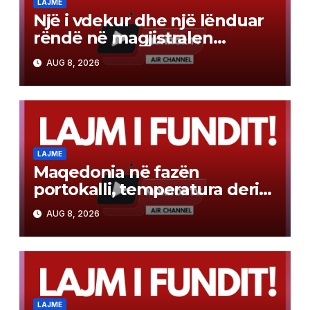
LAJME
Një i vdekur dhe një lënduar
rëndë në magjistralen
Gostivar-Kërçovë
AUG 8, 2026
LAJME
Maqedonia në fazën
portokalli, temperatura deri
në 40°C, ISHP me
AUG 8, 2026
rekomandime për mbrojtje
shëndetësore
LAJME