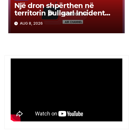
Një dron shpërthen në
territorin bullgar! Incident
pranë gazsjellësit trans-
AUG 8, 2026
ballkanik, autoritetet hetojnë