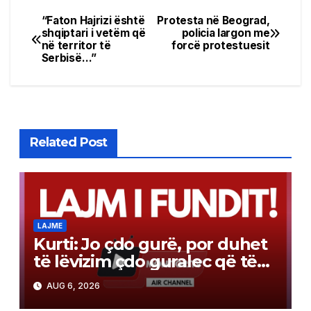
“Faton Hajrizi është
Protesta në Beograd,
Post
shqiptari i vetëm që
policia largon me
në territor të
forcë protestuesit
navigation
Serbisë…”
Related Post
LAJME
Kurti: Jo çdo gurë, por duhet
të lëvizim çdo guralec që të
evitojmë zgjedhjet e reja! Me
AUG 6, 2026
Abdixhikun s’kam