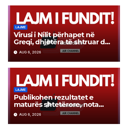
ndërmjetës
LAJME
Virusi i Nilit përhapet në
Greqi, dhjetëra të shtruar dhe
gjashtë viktima
AUG 6, 2026
LAJME
Publikohen rezultatet e
maturës shtetërore, nota
mesatare 3.66
AUG 6, 2026