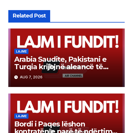
Related Post
LAJME
Arabia Saudite, Pakistani e
Turqia krijojnë aleancë të
përbashkët mbrojtjeje sipas
AUG 7, 2026
modelit të NATO-s
LAJME
Bordi i Paqes lëshon
kontratën e parë të ndërtimit