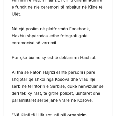
e fundit në një ceremoni të mbajtur në Klinë të
Ulët.
Në një postim në platformën Facebook,
Haxhiu shpërndau edhe fotografi gjatë
ceremonisë së varrimit.
Por çka bie në sy është deklarimi i Haxhiut.
Ai tha se Faton Hajrizi është personi i parë
shqiptar që shkoi nga Kosova dhe vrau një
serb në territorin e Serbisë, duke nënvizuar se
deri tek ky rast, të gjithë policët, ushtarët dhe
paramilitarët serbë janë vrarë në Kosovë.
“Në Klinë të Ulët sot, në një organizim