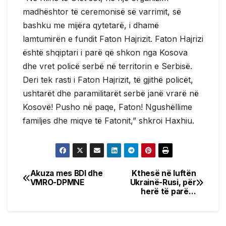
madhështor të ceremonisë së varrimit, së
bashku me mijëra qytetarë, i dhamë
lamtumirën e fundit Faton Hajrizit. Faton Hajrizi
është shqiptari i parë që shkon nga Kosova
dhe vret policë serbë në territorin e Serbisë.
Deri tek rasti i Faton Hajrizit, të gjithë policët,
ushtarët dhe paramilitarët serbë janë vrarë në
Kosovë! Pusho në paqe, Faton! Ngushëllime
familjes dhe miqve të Fatonit,” shkroi Haxhiu.
Akuza mes BDI dhe
Kthesë në luftën
Post
VMRO-DPMNE
Ukrainë-Rusi, për
herë të parë…
navigation