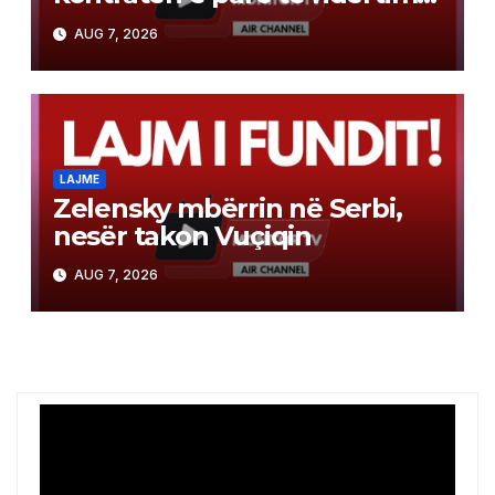
në Gazë
AUG 7, 2026
LAJME
Zelensky mbërrin në Serbi,
nesër takon Vuçiqin
AUG 7, 2026