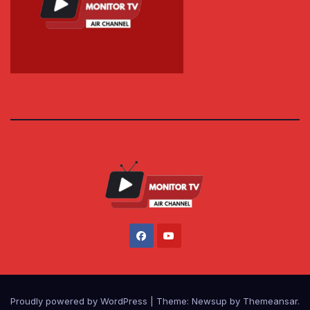
Proudly powered by WordPress
|
Theme: Newsup by
Themeansar
.