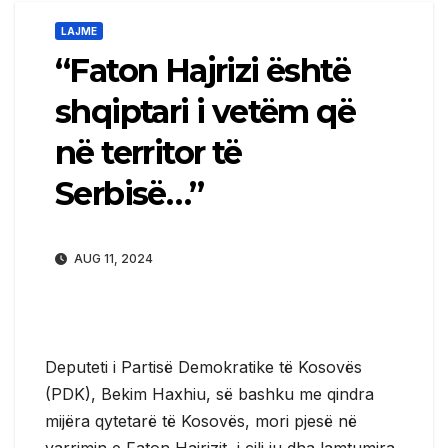
LAJME
“Faton Hajrizi është
shqiptari i vetëm që
në territor të
Serbisë…”
AUG 11, 2024
Deputeti i Partisë Demokratike të Kosovës
(PDK), Bekim Haxhiu, së bashku me qindra
mijëra qytetarë të Kosovës, mori pjesë në
varrimin e Faton Hajrizit, i cili iu dha lamtumira