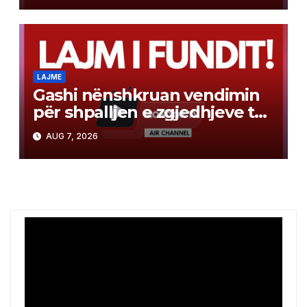
LAJME
Gashi nënshkruan vendimin
për shpalljen e zgjedhjeve të
jashtëzakonshme për Kryetar
AUG 7, 2026
të Komunës së Bërvenicës