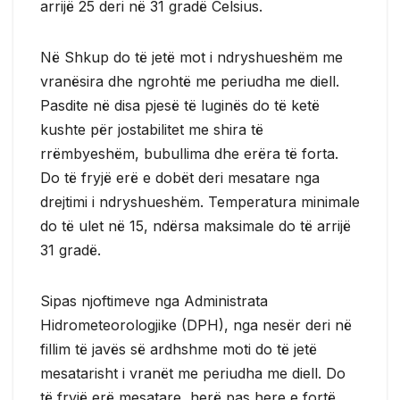
arrijë 25 deri në 31 gradë Celsius.
Në Shkup do të jetë mot i ndryshueshëm me
vranësira dhe ngrohtë me periudha me diell.
Pasdite në disa pjesë të luginës do të ketë
kushte për jostabilitet me shira të
rrëmbyeshëm, bubullima dhe erëra të forta.
Do të fryjë erë e dobët deri mesatare nga
drejtimi i ndryshueshëm. Temperatura minimale
do të ulet në 15, ndërsa maksimale do të arrijë
31 gradë.
Sipas njoftimeve nga Administrata
Hidrometeorologjike (DPH), nga nesër deri në
fillim të javës së ardhshme moti do të jetë
mesatarisht i vranët me periudha me diell. Do
të fryjë erë mesatare, herë pas here e fortë,