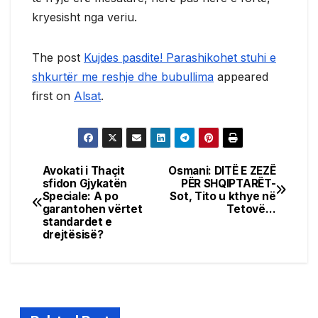
kryesisht nga veriu.
The post
Kujdes pasdite! Parashikohet stuhi e
shkurtër me reshje dhe bubullima
appeared
first on
Alsat
.
Avokati i Thaçit
Osmani: DITË E ZEZË
Post
sfidon Gjykatën
PËR SHQIPTARËT-
Speciale: A po
Sot, Tito u kthye në
navigation
garantohen vërtet
Tetovë…
standardet e
drejtësisë?