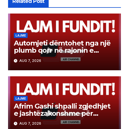
Related Post
LAJME
Automjeti dëmtohet nga një
plumb qorr në rajonin e
Tetovës
AUG 7, 2026
LAJME
Afrim Gashi shpalli zgjedhjet
e jashtëzakonshme për
kryetar të Komunës së
AUG 7, 2026
Bërvenicë, ja kur mbahen