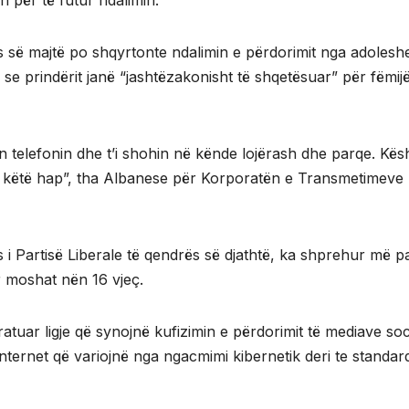
n për të futur ndalimin.
ës së majtë po shqyrtonte ndalimin e përdorimit nga adolesh
i se prindërit janë “jashtëzakonisht të shqetësuar” për fëmijë
in telefonin dhe t’i shohin në kënde lojërash dhe parqe. Kës
r këtë hap”, tha Albanese për Korporatën e Transmetimeve
i Partisë Liberale të qendrës së djathtë, ka shprehur më p
r moshat nën 16 vjeç.
tuar ligje që synojnë kufizimin e përdorimit të mediave soc
nternet që variojnë nga ngacmimi kibernetik deri te standar