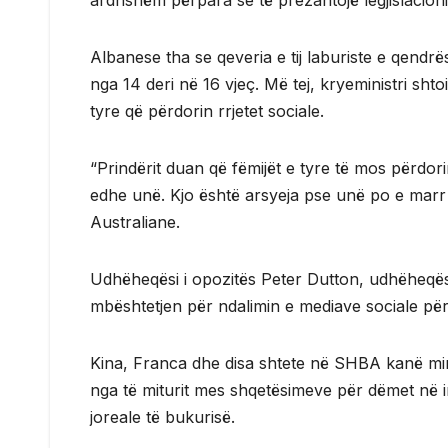
ardhshëm përpara se të prezantojë legjislacioni
Albanese tha se qeveria e tij laburiste e qendr
nga 14 deri në 16 vjeç. Më tej, kryeministri shto
tyre që përdorin rrjetet sociale.
“Prindërit duan që fëmijët e tyre të mos përdor
edhe unë. Kjo është arsyeja pse unë po e mar
Australiane.
Udhëheqësi i opozitës Peter Dutton, udhëheqës 
mbështetjen për ndalimin e mediave sociale pë
Kina, Franca dhe disa shtete në SHBA kanë mira
nga të miturit mes shqetësimeve për dëmet në i
joreale të bukurisë.