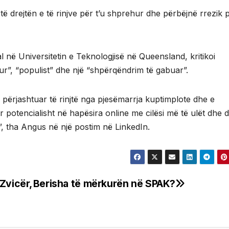
 të drejtën e të rinjve për t’u shprehur dhe përbëjnë rrezik 
l në Universitetin e Teknologjisë në Queensland, kritikoi
ur”, “populist” dhe një “shpërqëndrim të gabuar”.
ke përjashtuar të rinjtë nga pjesëmarrja kuptimplote dhe e
 potencialisht në hapësira online me cilësi më të ulët dhe 
e”, tha Angus në një postim në LinkedIn.
Zvicër,
Berisha të mërkurën në SPAK?