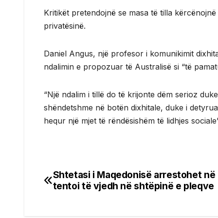
Kritikët pretendojnë se masa të tilla kërcënojnë
privatësinë.
Daniel Angus, një profesor i komunikimit dixhita
ndalimin e propozuar të Australisë si “të pamat
“Një ndalim i tillë do të krijonte dëm serioz du
shëndetshme në botën dixhitale, duke i detyruar
hequr një mjet të rëndësishëm të lidhjes social
Shtetasi i Maqedonisë arrestohet në 
Post
tentoi të vjedh në shtëpinë e pleqve
navigation