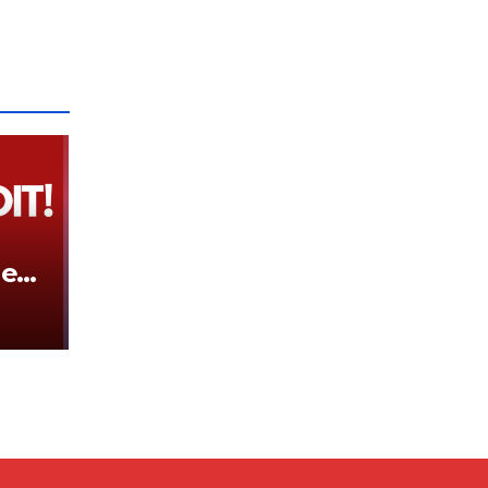
hen
ovës