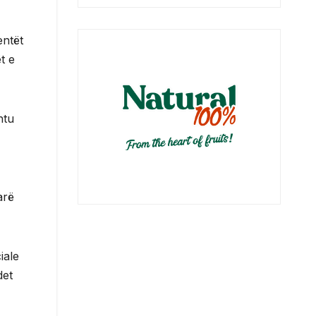
entët
t e
htu
arë
iale
det