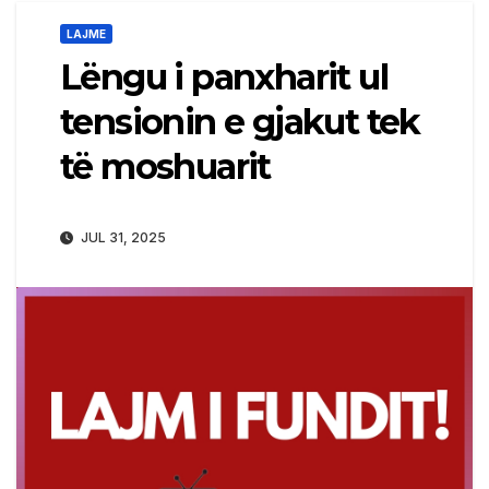
LAJME
Lëngu i panxharit ul
tensionin e gjakut tek
të moshuarit
JUL 31, 2025