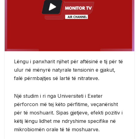
Lëngu i panxharit njihet për aftësinë e tij për të
ulur në mënyrë natyrale tensionin e gjakut,
falë përmbajtjes së lartë të nitrateve.
Një studim i ri nga Universiteti i Exeter
përforcon më tej këto përfitime, veçanërisht
për të moshuarit. Sipas gjetjeve, efekti pozitiv i
këtij lëngu lidhet me ndryshime specifike në
mikrobiomën orale të të moshuarve.