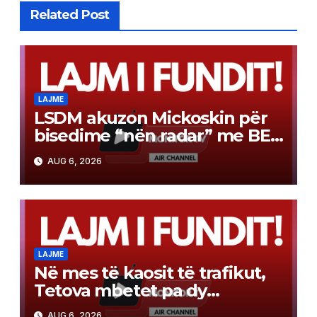
Related Post
LAJME
LSDM akuzon Mickoskin për
bisedime “nën radar” me BE-
në
AUG 6, 2026
LAJME
Në mes të kaosit të trafikut,
Tetova mbetet pa dy
karrotrecë! Kasami fajëson
AUG 6, 2026