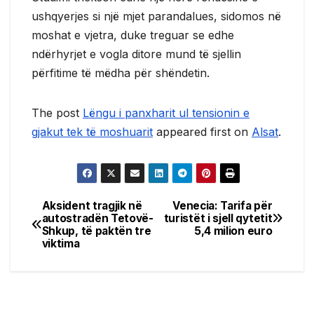
ushqyerjes si një mjet parandalues, sidomos në
moshat e vjetra, duke treguar se edhe
ndërhyrjet e vogla ditore mund të sjellin
përfitime të mëdha për shëndetin.
The post
Lëngu i panxharit ul tensionin e
gjakut tek të moshuarit
appeared first on
Alsat
.
Aksident tragjik në
Venecia: Tarifa për
Post
autostradën Tetovë-
turistët i sjell qytetit
Shkup, të paktën tre
5,4 milion euro
navigation
viktima