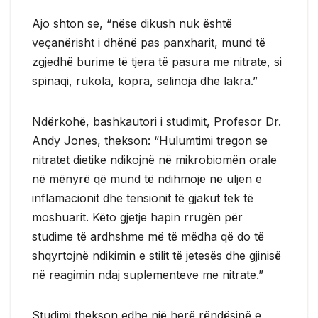
Ajo shton se, “nëse dikush nuk është
veçanërisht i dhënë pas panxharit, mund të
zgjedhë burime të tjera të pasura me nitrate, si
spinaqi, rukola, kopra, selinoja dhe lakra.”
Ndërkohë, bashkautori i studimit, Profesor Dr.
Andy Jones, thekson: “Hulumtimi tregon se
nitratet dietike ndikojnë në mikrobiomën orale
në mënyrë që mund të ndihmojë në uljen e
inflamacionit dhe tensionit të gjakut tek të
moshuarit. Këto gjetje hapin rrugën për
studime të ardhshme më të mëdha që do të
shqyrtojnë ndikimin e stilit të jetesës dhe gjinisë
në reagimin ndaj suplementeve me nitrate.”
Studimi thekson edhe një herë rëndësinë e