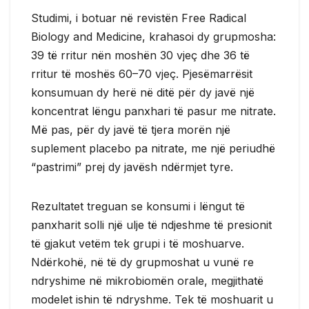
Studimi, i botuar në revistën Free Radical
Biology and Medicine, krahasoi dy grupmosha:
39 të rritur nën moshën 30 vjeç dhe 36 të
rritur të moshës 60–70 vjeç. Pjesëmarrësit
konsumuan dy herë në ditë për dy javë një
koncentrat lëngu panxhari të pasur me nitrate.
Më pas, për dy javë të tjera morën një
suplement placebo pa nitrate, me një periudhë
“pastrimi” prej dy javësh ndërmjet tyre.
Rezultatet treguan se konsumi i lëngut të
panxharit solli një ulje të ndjeshme të presionit
të gjakut vetëm tek grupi i të moshuarve.
Ndërkohë, në të dy grupmoshat u vunë re
ndryshime në mikrobiomën orale, megjithatë
modelet ishin të ndryshme. Tek të moshuarit u