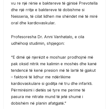
vu re një rënie e baktereve të gjinisë Prevotella
dhe një rritje e baktereve të dobishme si
Neisseria, të cilat lidhen me shëndet më të mirë
oral dhe kardiovaskular.
Profesoresha Dr. Anni Vanhatalo, e cila
udhëhoqi studimin, shpjegon:
“E dimë që njerëzit e moshuar prodhojnë më
pak oksid nitrik me kalimin e moshës dhe kanë
tendencë të kenë presion më të lartë të gjakut
– faktorë të lidhur me ndërlikime
kardiovaskulare si goditja në tru dhe infarkti.
Përmirësimi i dietës së tyre me perime të
pasura me nitrate mund të jetë shumë i
dobishëm në planin afatgjatë.”