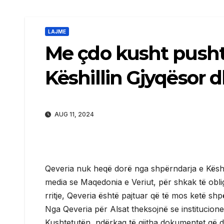
LAJME
Me çdo kusht pusht
Këshillin Gjyqësor 
AUG 11, 2024
Qeveria nuk heqë dorë nga shpërndarja e Këshil
media se Maqedonia e Veriut, për shkak të obl
rritje, Qeveria është pajtuar që të mos ketë sh
Nga Qeveria për Alsat theksojnë se institucione
Kushtetutën, ndërkaq të gjitha dokumentet që da