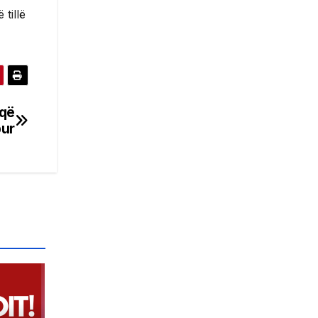
tillë
 që
bur