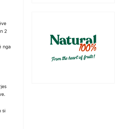
ëve
ën 2
ë nga
rjes
ve.
 si