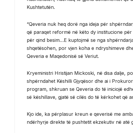
Kushtetutën.
“Qeveria nuk heq dorë nga ideja për shpërndarje
që paraqet reformë në këto dy institucione për 
për qind besim…E kuptojmë se nga shpërndarja
shqetësohen, por vjen koha e ndryshimeve dhe
Qeveria e Maqedonisë së Veriut.
Kryeministri Hristijan Mickoski, në disa dalje,
shpërndahet Këshilli Gjyqësor dhe ai i Prokur
program, shkruan se Qeveria do të iniciojë edhe
së këshillave, gjatë së cilës do të kërkohet që
Kjo ide, ka përplasur kreun e qeverisë me amb
ndërhyrje direkte të pushtetit ekzekutiv në atë 