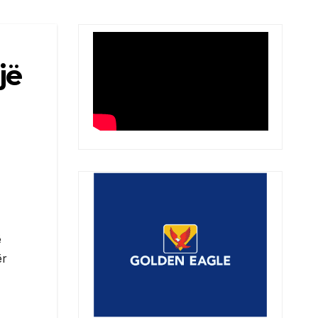
jë
ë
ër