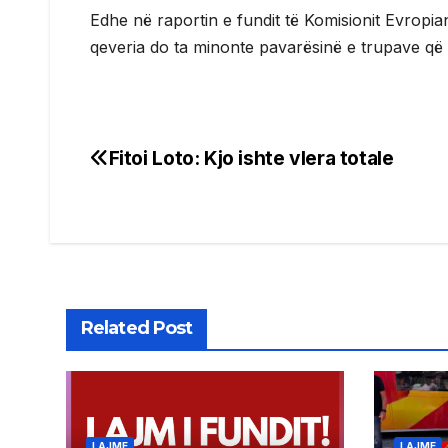
Edhe në raportin e fundit të Komisionit Evropian
qeveria do ta minonte pavarësinë e trupave q
Fitoi Loto: Kjo ishte vlera totale
Post
navigation
Related Post
LAJME
LAJME