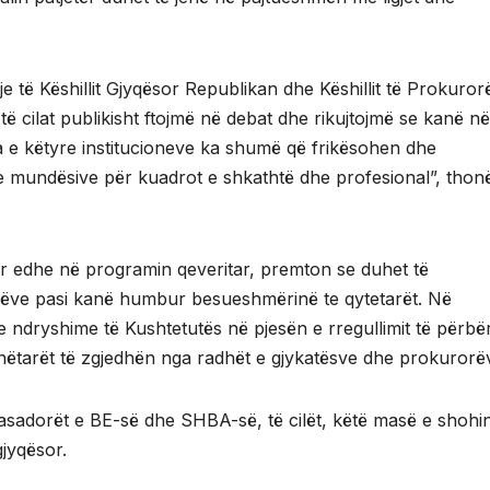
 të Këshillit Gjyqësor Republikan dhe Këshillit të Prokuror
të cilat publikisht ftojmë në debat dhe rikujtojmë se kanë n
 e këtyre institucioneve ka shumë që frikësohen dhe
 mundësive për kuadrot e shkathtë dhe profesional”, thon
 por edhe në programin qeveritar, premton se duhet të
orëve pasi kanë humbur besueshmërinë te qytetarët. Në
 ndryshime të Kushtetutës në pjesën e rregullimit të përbë
 anëtarët të zgjedhën nga radhët e gjykatësve dhe prokurorë
asadorët e BE-së dhe SHBA-së, të cilët, këtë masë e shohin
gjyqësor.