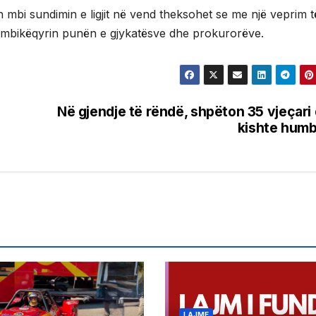
 mbi sundimin e ligjit në vend theksohet se me një veprim të 
ë mbikëqyrin punën e gjykatësve dhe prokurorëve.
Në gjendje të rëndë, shpëton 35 vjeçari
kishte hum
LAJME