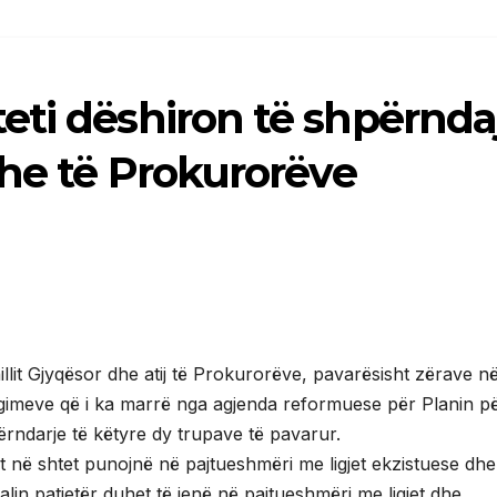
eti dëshiron të shpërnda
dhe të Prokurorëve
lit Gjyqësor dhe atij të Prokurorëve, pavarësisht zërave n
igimeve që i ka marrë nga agjenda reformuese për Planin p
përndarje të këtyre dy trupave të pavarur.
t në shtet punojnë në pajtueshmëri me ligjet ekzistuese dhe
lin patjetër duhet të jenë në pajtueshmëri me ligjet dhe