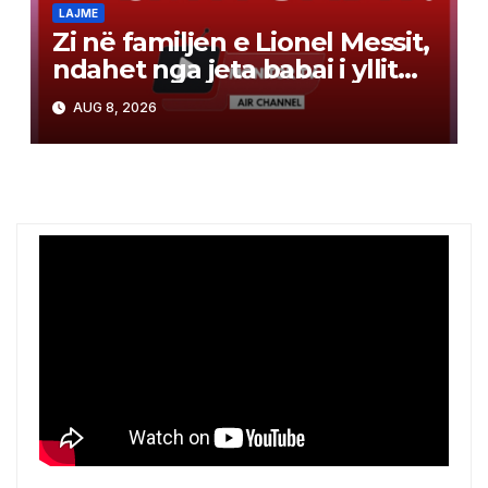
LAJME
Zi në familjen e Lionel Messit,
ndahet nga jeta babai i yllit
argjentinas, ishte edhe
AUG 8, 2026
menaxheri i tij