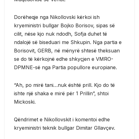
Dorëheqje nga Nikollovski kërkoi ish
kryeministri bullgar Bojko Borisov, sipas së
cilit, nëse kjo nuk ndodh, Sofja duhet të
ndalojë së biseduari me Shkupin. Nga partia e
Borisovit, GERB, në mënyrë shtesë theksuan
se do të kërkojnë edhe shkyçjen e VMRO-
DPMNE-së nga Partia popullore europiane.
“Ah, po mirë tani…nuk është prill. Kjo do të
ishte një shaka e mirë për 1 Prillin”, shtoi
Mickoski.
Qëndrimet e Nikollovskit i komentoi edhe
kryeministri teknik bullgar Dimitar Gllavçev.