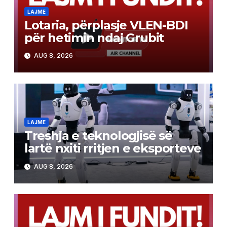
LAJME
Lotaria, përplasje VLEN-BDI
për hetimin ndaj Grubit
AUG 8, 2026
LAJME
Treshja e teknologjisë së
lartë nxiti rritjen e eksporteve
AUG 8, 2026