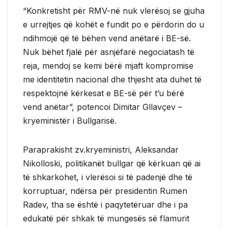
“Konkretisht për RMV-në nuk vlerësoj se gjuha
e urrejtjes që kohët e fundit po e përdorin do u
ndihmojë që të bëhen vend anëtarë i BE-së.
Nuk bëhet fjalë për asnjëfarë negociatash të
reja, mendoj se kemi bërë mjaft kompromise
me identitetin nacional dhe thjesht ata duhet të
respektojnë kërkesat e BE-së për t’u bërë
vend anëtar”, potencoi Dimitar Gllavçev –
kryeministër i Bullgarisë.
Paraprakisht zv.kryeministri, Aleksandar
Nikolloski, politikanët bullgar që kërkuan që ai
të shkarkohet, i vlerësoi si të padenjë dhe të
korruptuar, ndërsa për presidentin Rumen
Radev, tha se është i paqytetëruar dhe i pa
edukatë për shkak të mungesës së flamurit