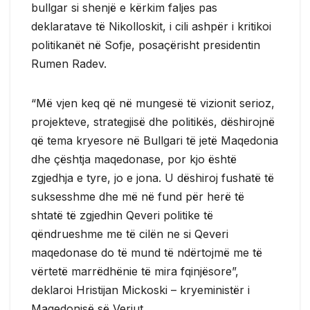
bullgar si shenjë e kërkim faljes pas
deklaratave të Nikolloskit, i cili ashpër i kritikoi
politikanët në Sofje, posaçërisht presidentin
Rumen Radev.
“Më vjen keq që në mungesë të vizionit serioz,
projekteve, strategjisë dhe politikës, dëshirojnë
që tema kryesore në Bullgari të jetë Maqedonia
dhe çështja maqedonase, por kjo është
zgjedhja e tyre, jo e jona. U dëshiroj fushatë të
suksesshme dhe më në fund për herë të
shtatë të zgjedhin Qeveri politike të
qëndrueshme me të cilën ne si Qeveri
maqedonase do të mund të ndërtojmë me të
vërtetë marrëdhënie të mira fqinjësore”,
deklaroi Hristijan Mickoski – kryeministër i
Maqedonisë së Veriut.