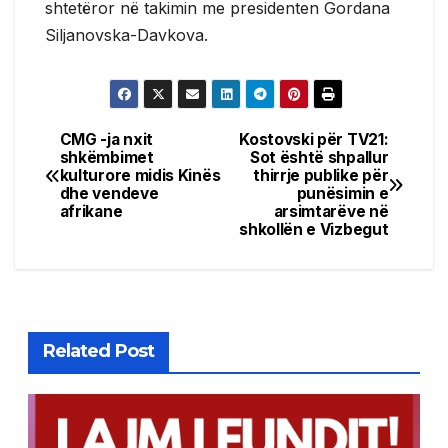
shtetëror në takimin me presidenten Gordana
Siljanovska-Davkova.
CMG -ja nxit
Kostovski për TV21:
Post
shkëmbimet
Sot është shpallur
kulturore midis Kinës
thirrje publike për
navigation
dhe vendeve
punësimin e
afrikane
arsimtarëve në
shkollën e Vizbegut
Related Post