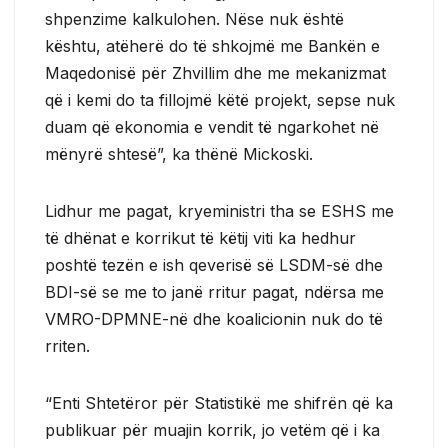
shpenzime kalkulohen. Nëse nuk është
kështu, atëherë do të shkojmë me Bankën e
Maqedonisë për Zhvillim dhe me mekanizmat
që i kemi do ta fillojmë këtë projekt, sepse nuk
duam që ekonomia e vendit të ngarkohet në
mënyrë shtesë”, ka thënë Mickoski.
Lidhur me pagat, kryeministri tha se ESHS me
të dhënat e korrikut të këtij viti ka hedhur
poshtë tezën e ish qeverisë së LSDM-së dhe
BDI-së se me to janë rritur pagat, ndërsa me
VMRO-DPMNE-në dhe koalicionin nuk do të
rriten.
“Enti Shtetëror për Statistikë me shifrën që ka
publikuar për muajin korrik, jo vetëm që i ka