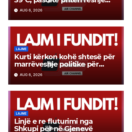
dhe bubullima
AUG 6, 2026
LAJME
Kurti kërkon kohë shtesë për
marrëveshje politike për
presidentin, shtyhet seanca
AUG 6, 2026
konstituive
LAJME
Linjë e re fluturimi nga
Shkupi për në Gjenevë