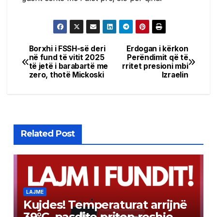
Borxhi i FSSH-së deri
Erdogan i kërkon
Post
në fund të vitit 2025
Perëndimit që të
të jetë i barabartë me
rritet presioni mbi
navigation
zero, thotë Mickoski
Izraelin
Related Post
LAJME
Kujdes! Temperaturat arrijnë
39°C, pasdite priten reshje