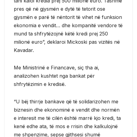
tani kaloi kredia prej 500 milionë euro. Tashmë
pres që në gjysmën e dytë të tetorit ose
gjysmën e parë të nëntorit të vihet në funksion
ekonomia e vendit… dhe kompanitë vendore të
mund ta shfrytëzojnë këtë kredi prej 250
milionë euro”, deklaroi Mickoski pas vizitës në
Kavadar.
Me Ministrinë e Financave, siç tha ai,
analizohen kushtet nga bankat për
shfrytëzimin e kredisë.
“U bëj thirrje bankave që të solidarizohen me
biznesin dhe ekonominë e vendit dhe normën
e interesit me të cilën është marrë kjo kredi, ta
kenë edhe ata, të mos e rrisin dhe kalkulojnë
me shpenzime, sepse gjithsesi shumë