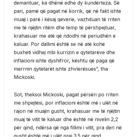
demantuar, ka dhënë edhe dy kundërteza. Së
pari, pamë që pagat në korrik, që në fakt ishte
muaji i parë i kësaj qeverie, vazhduan të rriten
me të njëjtin ritëm dhe temp të përshpejtuar,
krahasuar me atë që ndodhi në periudhën e
kaluar. Por dallimi është se në atë kohë
buxheti vidhej mbi kurrizin e qytetarëve dhe
inflacioni ishte dyshifror, kështu që paga që
merrnin qytetarët ishte zhvlerësues”, tha
Mickoski.
Sot, theksoi Mickoski, pagat përsëri po rriten
me shpejtësi, por inflacioni është më i ulët në
rajon në muajin gusht, krahasuar me të njëjtin
muaj të vitit të kaluar dhe është në nivelin 2,2
për qind, ndërsa që nga fillimi i vitit, pra deri në
gusht është më i ulët prej 3.5 për qind.