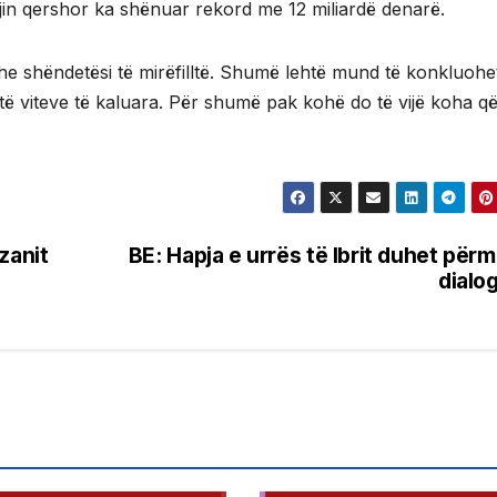
jin qershor ka shënuar rekord me 12 miliardë denarë.
e shëndetësi të mirëfilltë. Shumë lehtë mund të konkluohe
ë viteve të kaluara. Për shumë pak kohë do të vijë koha që
zanit
BE: Hapja e urrës të Ibrit duhet për
dialo