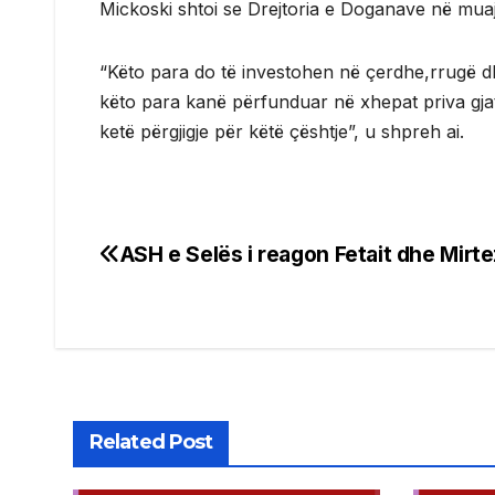
Mickoski shtoi se Drejtoria e Doganave në mua
“Këto para do të investohen në çerdhe,rrugë dh
këto para kanë përfunduar në xhepat priva gjat
ketë përgjigje për këtë çështje”, u shpreh ai.
ASH e Selës i reagon Fetait dhe Mirte
Post
navigation
Related Post