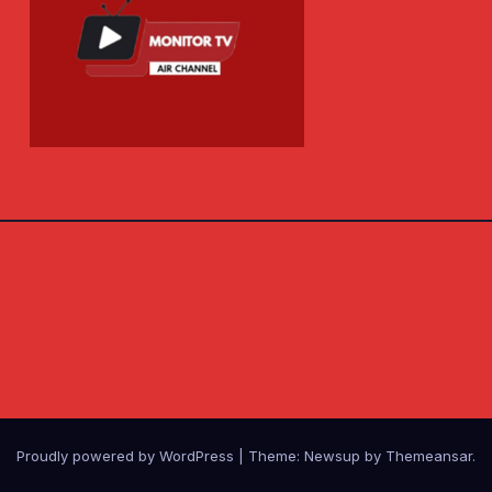
Proudly powered by WordPress
|
Theme: Newsup by
Themeansar
.