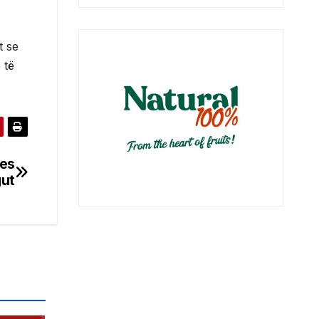
t se
 të
mes
gut