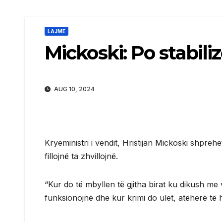
LAJME
Mickoski: Po stabil
AUG 10, 2024
Kryeministri i vendit, Hristijan Mickoski shprehet
fillojnë ta zhvillojnë.
“Kur do të mbyllen të gjitha birat ku dikush me vi
funksionojnë dhe kur krimi do ulet, atëherë të h