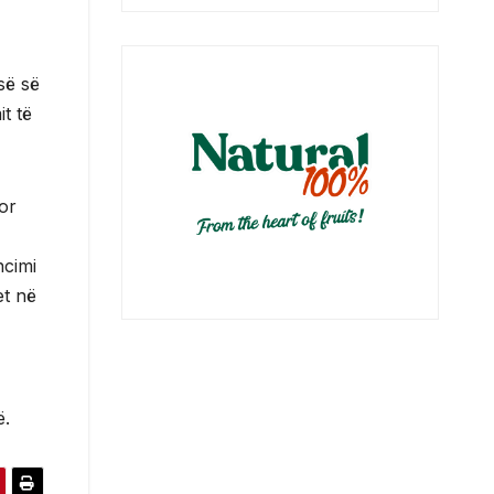
së së
it të
or
ncimi
et në
ë.