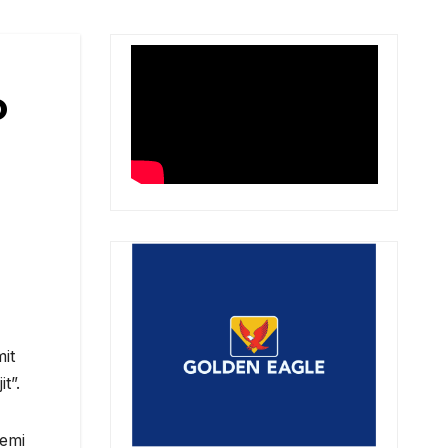
o
mit
t”.
temi