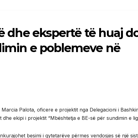
së dhe ekspertë të huaj d
alimin e poblemeve në
me Marcia Palota, oficere e projektit nga Delegacioni i Bashki
e ekipi i projektit “Mbështetja e BE-së për sundimin e ligji
ë inkurajohet besimi i qytetarëve përmes vendosjes së një sis