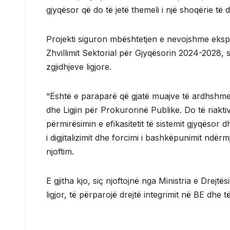
gjyqësor që do të jetë themeli i një shoqërie të d
Projekti siguron mbështetjen e nevojshme ekspe
Zhvillimit Sektorial për Gjyqësorin 2024-2028, si
zgjidhjeve ligjore.
“Është e paraparë që gjatë muajve të ardhshme t
dhe Ligjin për Prokurorinë Publike. Do të riakti
përmirësimin e efikasitetit të sistemit gjyqësor
i digjitalizimit dhe forcimi i bashkëpunimit ndër
njoftim.
E gjitha kjo, siç njoftojnë nga Ministria e Drejtë
ligjor, të përparojë drejtë integrimit në BE dhe