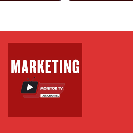
ëson mungesën
licëve, SPB
ë se kishte
zhuar 4 policë