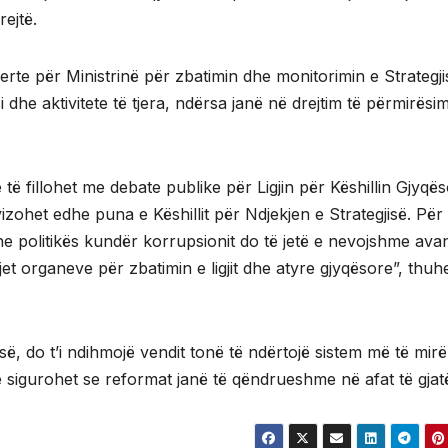
rejtë.
rte për Ministrinë për zbatimin dhe monitorimin e Strategji
 dhe aktivitete të tjera, ndërsa janë në drejtim të përmirësim
ë fillohet me debate publike për Ligjin për Këshillin Gjyqës
vizohet edhe puna e Këshillit për Ndjekjen e Strategjisë. Për
 dhe politikës kundër korrupsionit do të jetë e nevojshme ava
mjet organeve për zbatimin e ligjit dhe atyre gjyqësore”, thuh
sisë, do t’i ndihmojë vendit tonë të ndërtojë sistem më të mirë
 të sigurohet se reformat janë të qëndrueshme në afat të gjat