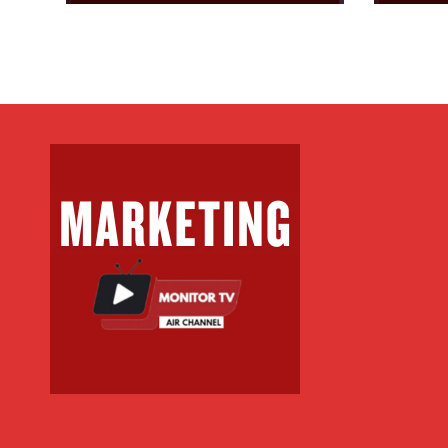
faj
e po
thot
anga