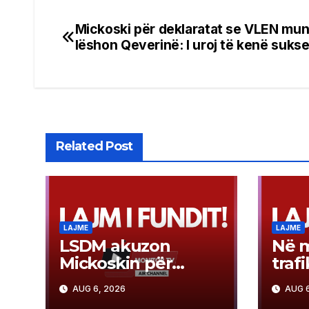
Mickoski për deklaratat se VLEN mun
Post
lëshon Qeverinë: I uroj të kenë suks
navigation
Related Post
LAJME
LAJME
LSDM akuzon
Në m
Mickoskin për
traf
bisedime “nën
mbet
AUG 6, 2026
AUG 6
radar” me BE-në
karr