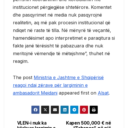
institucionet përgjegjëse shtetërore. Komentet
dhe pasqyrimet në media nuk pasqyrojnë
realitetin, aq më pak procesin institucional që
ndiqet në raste të tilla. Në mënyrë të veçantë,
hamendësimet apo interpretimet e paraqitura si
fakte janë tërësisht të pabazuara dhe nuk
meritojnë vëmendje të mëtejshme”, thuhet në
reagim.
The post
Ministria e Jashtme e Shqipërisë
reagoi ndaj zërave për largiminin e
ambasadorit Meidani
appeared first on
Alsat
.
VLEN-i nuk ka
Kapen 500,000 € në
Post