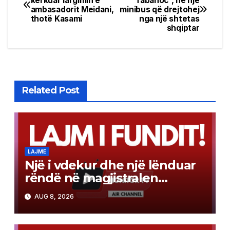
kërkuar largimin e
“Tabanoc”, në një
ambasadorit Meidani,
minibus që drejtohej
navigation
thotë Kasami
nga një shtetas
shqiptar
Related Post
LAJME
Një i vdekur dhe një lënduar
rëndë në magjistralen
Gostivar-Kërçovë
AUG 8, 2026