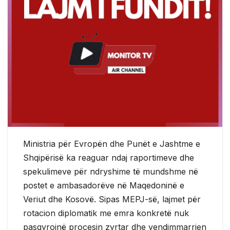
Ministria për Evropën dhe Punët e Jashtme e
Shqipërisë ka reaguar ndaj raportimeve dhe
spekulimeve për ndryshime të mundshme në
postet e ambasadorëve në Maqedoninë e
Veriut dhe Kosovë. Sipas MEPJ-së, lajmet për
rotacion diplomatik me emra konkretë nuk
pasqyrojnë procesin zyrtar dhe vendimmarrjen