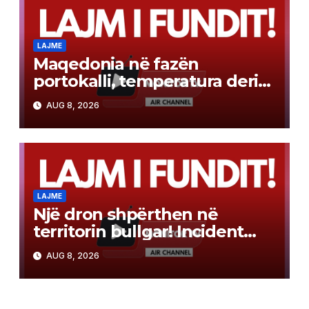
LAJME
Maqedonia në fazën
portokalli, temperatura deri
në 40°C, ISHP me
AUG 8, 2026
rekomandime për mbrojtje
shëndetësore
LAJME
Një dron shpërthen në
territorin bullgar! Incident
pranë gazsjellësit trans-
AUG 8, 2026
ballkanik, autoritetet hetojnë