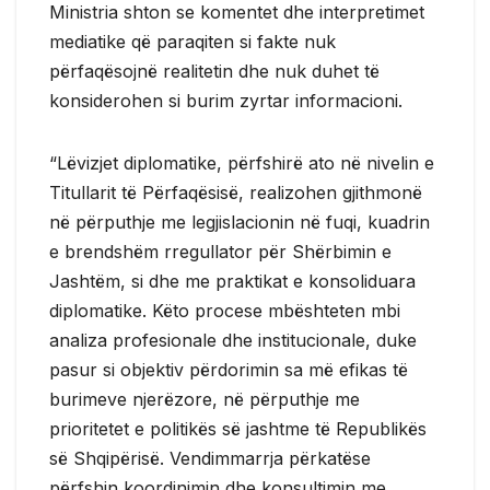
Ministria shton se komentet dhe interpretimet
mediatike që paraqiten si fakte nuk
përfaqësojnë realitetin dhe nuk duhet të
konsiderohen si burim zyrtar informacioni.
“Lëvizjet diplomatike, përfshirë ato në nivelin e
Titullarit të Përfaqësisë, realizohen gjithmonë
në përputhje me legjislacionin në fuqi, kuadrin
e brendshëm rregullator për Shërbimin e
Jashtëm, si dhe me praktikat e konsoliduara
diplomatike. Këto procese mbështeten mbi
analiza profesionale dhe institucionale, duke
pasur si objektiv përdorimin sa më efikas të
burimeve njerëzore, në përputhje me
prioritetet e politikës së jashtme të Republikës
së Shqipërisë. Vendimmarrja përkatëse
përfshin koordinimin dhe konsultimin me