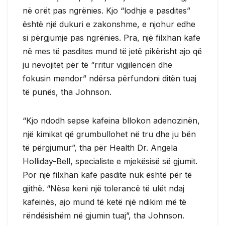
në orët pas ngrënies. Kjo “lodhje e pasdites”
është një dukuri e zakonshme, e njohur edhe
si përgjumje pas ngrënies. Pra, një filxhan kafe
në mes të pasdites mund të jetë pikërisht ajo që
ju nevojitet për të “rritur vigjilencën dhe
fokusin mendor” ndërsa përfundoni ditën tuaj
të punës, tha Johnson.
“Kjo ndodh sepse kafeina bllokon adenozinën,
një kimikat që grumbullohet në tru dhe ju bën
të përgjumur”, tha për Health Dr. Angela
Holliday-Bell, specialiste e mjekësisë së gjumit.
Por një filxhan kafe pasdite nuk është për të
gjithë. “Nëse keni një tolerancë të ulët ndaj
kafeinës, ajo mund të ketë një ndikim më të
rëndësishëm në gjumin tuaj”, tha Johnson.