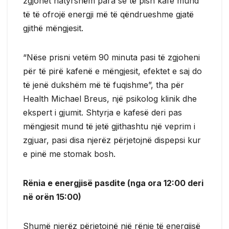
zgjohet natyrshëm para se të pish kafe mund
të të ofrojë energji më të qëndrueshme gjatë
gjithë mëngjesit.
“Nëse prisni vetëm 90 minuta pasi të zgjoheni
për të pirë kafenë e mëngjesit, efektet e saj do
të jenë dukshëm më të fuqishme”, tha për
Health Michael Breus, një psikolog klinik dhe
ekspert i gjumit. Shtyrja e kafesë deri pas
mëngjesit mund të jetë gjithashtu një veprim i
zgjuar, pasi disa njerëz përjetojnë dispepsi kur
e pinë me stomak bosh.
Rënia e energjisë pasdite (nga ora 12:00 deri
në orën 15:00)
Shumë njerëz përjetojnë një rënie të energjisë