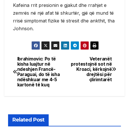
Kafeina rrit presionin e gjakut dhe rrahjet e
zemrës në një afat të shkurtër, gjë që mund të
rrisë simptomat fizike të stresit dhe ankthit, tha
Johnson.
Ibrahimovic: Po të
Veteranët
Post
kisha luajtur në
protestojnë sot në
ndeshjen Francë-
Kroaci, kërkojnë
navigation
Paraguai, do të isha
drejtësi për
ndëshkuar me 4-5
çlirimtarët
kartonë të kuq
Related Post