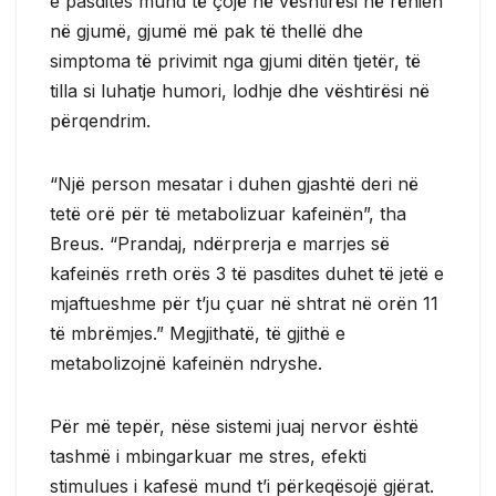
e pasdites mund të çojë në vështirësi në rënien
në gjumë, gjumë më pak të thellë dhe
simptoma të privimit nga gjumi ditën tjetër, të
tilla si luhatje humori, lodhje dhe vështirësi në
përqendrim.
“Një person mesatar i duhen gjashtë deri në
tetë orë për të metabolizuar kafeinën”, tha
Breus. “Prandaj, ndërprerja e marrjes së
kafeinës rreth orës 3 të pasdites duhet të jetë e
mjaftueshme për t’ju çuar në shtrat në orën 11
të mbrëmjes.” Megjithatë, të gjithë e
metabolizojnë kafeinën ndryshe.
Për më tepër, nëse sistemi juaj nervor është
tashmë i mbingarkuar me stres, efekti
stimulues i kafesë mund t’i përkeqësojë gjërat.