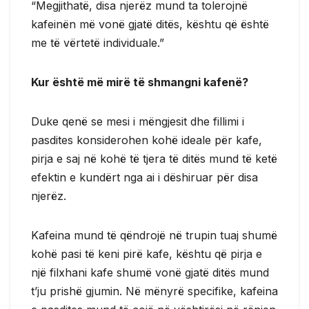
“Megjithatë, disa njerëz mund ta tolerojnë
kafeinën më vonë gjatë ditës, kështu që është
me të vërtetë individuale.”
Kur është më mirë të shmangni kafenë?
Duke qenë se mesi i mëngjesit dhe fillimi i
pasdites konsiderohen kohë ideale për kafe,
pirja e saj në kohë të tjera të ditës mund të ketë
efektin e kundërt nga ai i dëshiruar për disa
njerëz.
Kafeina mund të qëndrojë në trupin tuaj shumë
kohë pasi të keni pirë kafe, kështu që pirja e
një filxhani kafe shumë vonë gjatë ditës mund
t’ju prishë gjumin. Në mënyrë specifike, kafeina