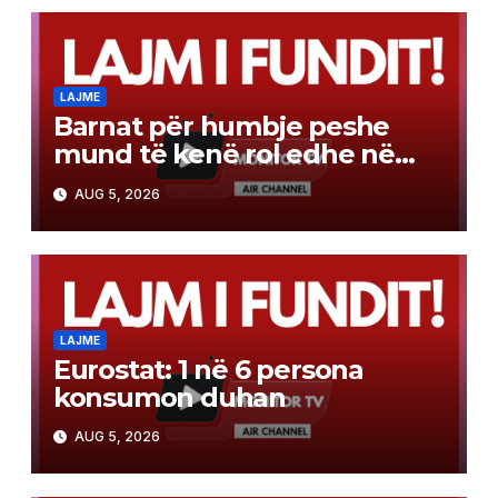
LAJME
Barnat për humbje peshe
mund të kenë rol edhe në
luftën kundër kancerit
AUG 5, 2026
LAJME
Eurostat: 1 në 6 persona
konsumon duhan
AUG 5, 2026