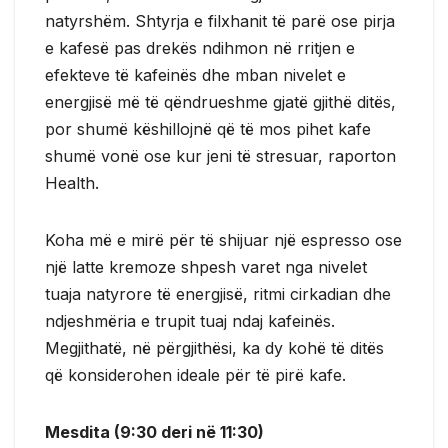
natyrshëm. Shtyrja e filxhanit të parë ose pirja
e kafesë pas drekës ndihmon në rritjen e
efekteve të kafeinës dhe mban nivelet e
energjisë më të qëndrueshme gjatë gjithë ditës,
por shumë këshillojnë që të mos pihet kafe
shumë vonë ose kur jeni të stresuar, raporton
Health.
Koha më e mirë për të shijuar një espresso ose
një latte kremoze shpesh varet nga nivelet
tuaja natyrore të energjisë, ritmi cirkadian dhe
ndjeshmëria e trupit tuaj ndaj kafeinës.
Megjithatë, në përgjithësi, ka dy kohë të ditës
që konsiderohen ideale për të pirë kafe.
Mesdita (9:30 deri në 11:30)