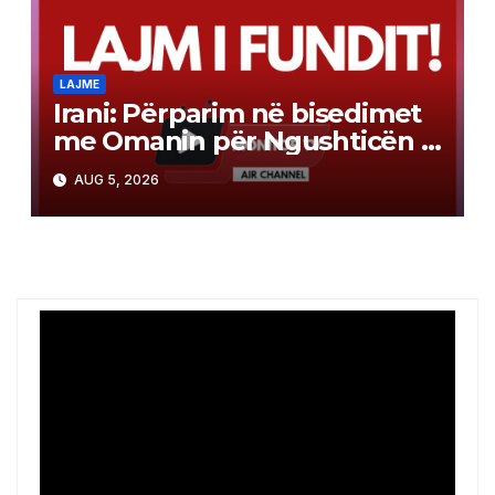
LAJME
Irani: Përparim në bisedimet
me Omanin për Ngushticën e
Hormuzit
AUG 5, 2026