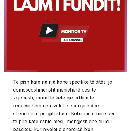
Të pish kafe në një kohë specifike të ditës, jo
domosdoshmërisht menjëherë pasi të
zgjohesh, mund të ketë një ndikim të
rëndësishëm në nivelet e energjisë dhe
shëndetin e përgjithshëm. Koha më e mirë për
të pirë kafe është mesi i mëngjesit dhe fillimi i
pasdites, kur nivelet e energjisë bien