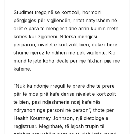
Studimet tregojnë se kortizoli, hormoni
përgjegjës për vigjilencën, rritet natyrshëm në
orët e para të mëngjesit dhe arrin kulmin rreth
kohës kur zgjoheni. Ndërsa mëngjesi
përparon, nivelet e kortizolit bien, duke i bërë
shumë njerëz të ndihen më pak vigjilentë. Kjo
mund të jetë koha ideale për një filxhan pije me
kafeinë.
“Nuk ka ndonjë rregull të prerë dhe të prerë
për të mos pirë kafe derisa nivelet e kortizolit
të bien, pasi ndjeshmëria ndaj kafeinës
ndryshon nga personi në person”, thotë për
Health Kourtney Johnson, një dietologe e
regjistruar. Megjithatë, të lejosh trupin të