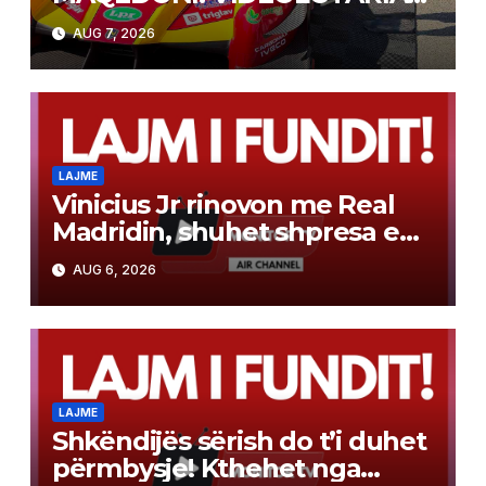
KASINOS AUSTRIA PAGOI MBI
AUG 7, 2026
2 MILIONË EURO PËR FITIME
NË FITIME XHEKPOT VLT
LAJME
Vinicius Jr rinovon me Real
Madridin, shuhet shpresa e
Arsenalit për transferimin e
AUG 6, 2026
brazilianit
LAJME
Shkëndijës sërish do t’i duhet
përmbysje! Kthehet nga