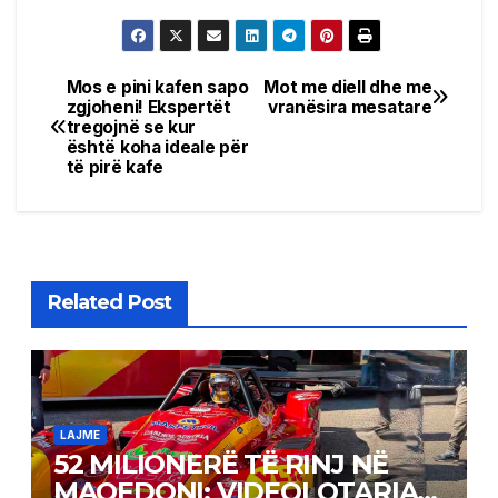
Mos e pini kafen sapo
Mot me diell dhe me
Post
zgjoheni! Ekspertët
vranësira mesatare
tregojnë se kur
navigation
është koha ideale për
të pirë kafe
Related Post
LAJME
52 MILIONERË TË RINJ NË
MAQEDONI: VIDEOLOTARIA