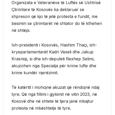
Organizata e Veteranëve të Luftës së Ushtrisë
Çlirimtare të Kosovës ka deklaruar se
shpreson që kjo të jetë protesta e fundit, me
besimin se çlirimtarët në shtator do të kthehen
në shtëpi.
Ish-presidenti i Kosovës, Hashim Thaçi, ish-
kryeparlamentarët Kadri Veseli dhe Jakup
Krasniqi, si dhe ish-deputeti Rexhep Selimi,
akuzohen nga Specialja për krime lufte dhe
krime kundër njerëzimit.
Të katërtit i mohojnë akuzat që rëndojnë ndaj
tyre. Që nga fillimi i gjykimit në vitin 2023, në
Kosovë dhe në shtete të tjera janë mbajtur
protesta në mbështetje të tyre.