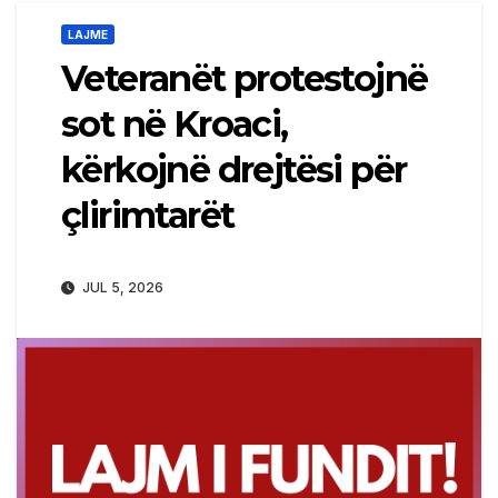
LAJME
Veteranët protestojnë
sot në Kroaci,
kërkojnë drejtësi për
çlirimtarët
JUL 5, 2026