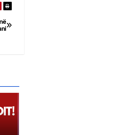
 në
ani