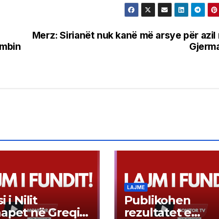
Merz: Sirianët nuk kanë më arsye për azil
umbin
Gjerm
LAJME
i i Nilit
Publikohen
apet në Greqi,
rezultatet e