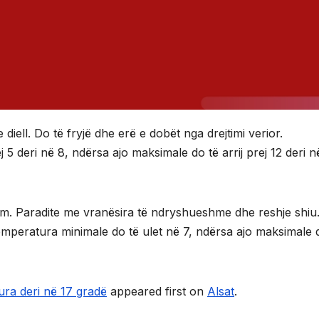
ell. Do të fryjë dhe erë e dobët nga drejtimi verior.
 5 deri në 8, ndërsa ajo maksimale do të arrij prej 12 deri n
hëm. Paradite me vranësira të ndryshueshme dhe reshje shiu
Temperatura minimale do të ulet në 7, ndërsa ajo maksimale 
ura deri në 17 gradë
appeared first on
Alsat
.