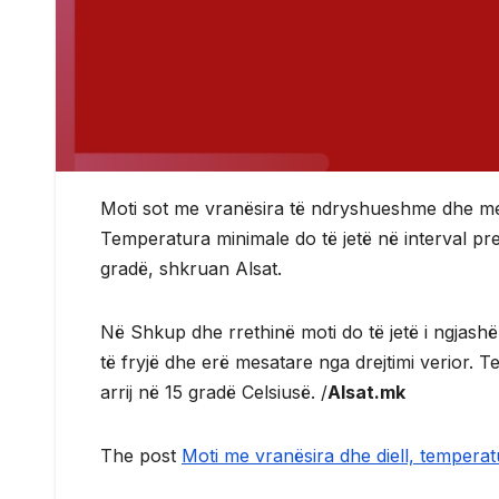
Moti sot me vranësira të ndryshueshme dhe me di
Temperatura minimale do të jetë në interval prej
gradë, shkruan Alsat.
Në Shkup dhe rrethinë moti do të jetë i ngjas
të fryjë dhe erë mesatare nga drejtimi verior. 
arrij në 15 gradë Celsiusë. /
Alsat.mk
The post
Moti me vranësira dhe diell, temperat