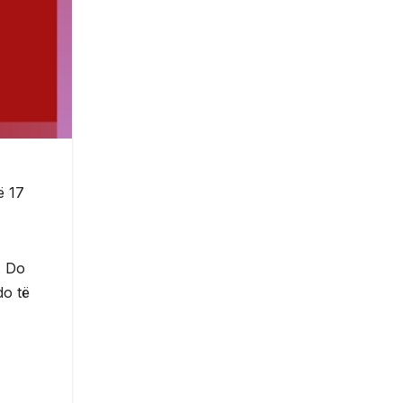
ë 17
. Do
do të