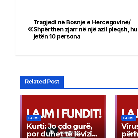
Tragjedi në Bosnje e Hercegovinë/
Post
Shpërthen zjarr në një azil pleqsh, h
navigation
jetën 10 persona
Related Post
LAJME
LAJME
Kurti: Jo çdo gurë,
Virus
por duhet të lëvizim
përh