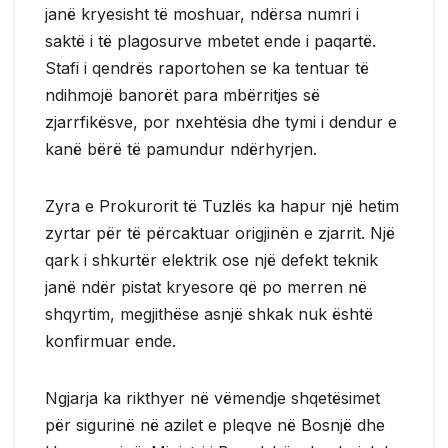
janë kryesisht të moshuar, ndërsa numri i
saktë i të plagosurve mbetet ende i paqartë.
Stafi i qendrës raportohen se ka tentuar të
ndihmojë banorët para mbërritjes së
zjarrfikësve, por nxehtësia dhe tymi i dendur e
kanë bërë të pamundur ndërhyrjen.
Zyra e Prokurorit të Tuzlës ka hapur një hetim
zyrtar për të përcaktuar origjinën e zjarrit. Një
qark i shkurtër elektrik ose një defekt teknik
janë ndër pistat kryesore që po merren në
shqyrtim, megjithëse asnjë shkak nuk është
konfirmuar ende.
Ngjarja ka rikthyer në vëmendje shqetësimet
për sigurinë në azilet e pleqve në Bosnjë dhe