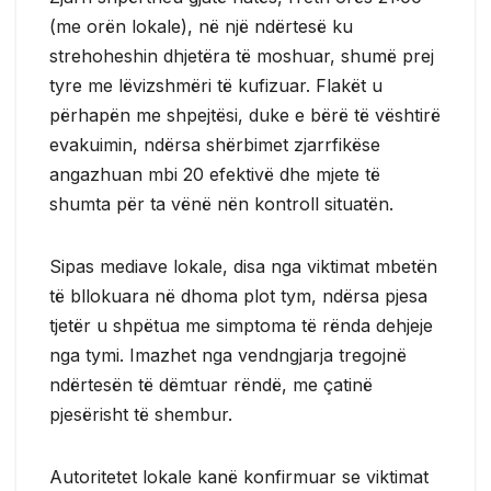
(me orën lokale), në një ndërtesë ku
strehoheshin dhjetëra të moshuar, shumë prej
tyre me lëvizshmëri të kufizuar. Flakët u
përhapën me shpejtësi, duke e bërë të vështirë
evakuimin, ndërsa shërbimet zjarrfikëse
angazhuan mbi 20 efektivë dhe mjete të
shumta për ta vënë nën kontroll situatën.
Sipas mediave lokale, disa nga viktimat mbetën
të bllokuara në dhoma plot tym, ndërsa pjesa
tjetër u shpëtua me simptoma të rënda dehjeje
nga tymi. Imazhet nga vendngjarja tregojnë
ndërtesën të dëmtuar rëndë, me çatinë
pjesërisht të shembur.
Autoritetet lokale kanë konfirmuar se viktimat