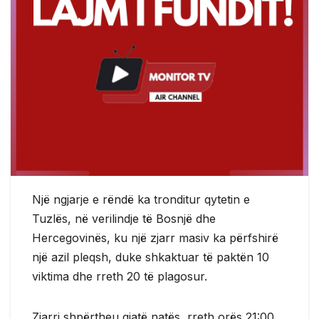
Një ngjarje e rëndë ka tronditur qytetin e
Tuzlës, në verilindje të Bosnjë dhe
Hercegovinës, ku një zjarr masiv ka përfshirë
një azil pleqsh, duke shkaktuar të paktën 10
viktima dhe rreth 20 të plagosur.
Zjarri shpërtheu gjatë natës, rreth orës 21:00