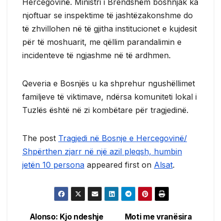
Hercegovinë. Ministri i Brendshëm boshnjak ka
njoftuar se inspektime të jashtëzakonshme do
të zhvillohen në të gjitha institucionet e kujdesit
për të moshuarit, me qëllim parandalimin e
incidenteve të ngjashme në të ardhmen.
Qeveria e Bosnjës u ka shprehur ngushëllimet
familjeve të viktimave, ndërsa komuniteti lokal i
Tuzlës është në zi kombëtare për tragjedinë.
The post
Tragjedi në Bosnje e Hercegovinë/
Shpërthen zjarr në një azil pleqsh, humbin
jetën 10 persona
appeared first on
Alsat
.
Alonso: Kjo ndeshje
Moti me vranësira