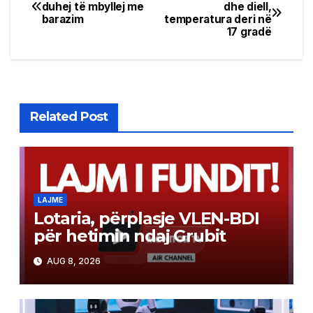
Post
duhej të mbyllej me
dhe diell,
barazim
temperatura deri në
navigation
17 gradë
Related Post
LAJME
Lotaria, përplasje VLEN-BDI
për hetimin ndaj Grubit
AUG 8, 2026