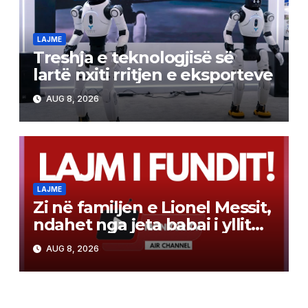
LAJME
Treshja e teknologjisë së
lartë nxiti rritjen e eksporteve
AUG 8, 2026
LAJME
Zi në familjen e Lionel Messit,
ndahet nga jeta babai i yllit
argjentinas, ishte edhe
AUG 8, 2026
menaxheri i tij