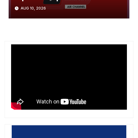
dhe dëme të rënda
AUG 10, 2026