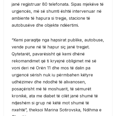
janë regjistruar 80 telefonata. Sipas mjekëve të
urgjencës, më së shumti është intervenuar në
ambiente të hapura si tregje, stacione të
autobusëve dhe objekte ndëertimi.
“Kemi paraqitje nga hapsirat publike, autobuse,
vende pune në të hapur siç janë tregjet.
Qytetarët, pavarësisht që kemi dhënë
rekomandimet që ti kryejnë obligimet më së
voni deri në Orën 11 dhe mos të dalin pa
urgjencë sërish nuk iu përmbahen këtyre
udhëzimev dhe ndodhë të alivanosen,
posaçërisht më të moshuarit, të sëmurët
kronikë, ata me diabet të cilët janë shumë të
ndjeshëm si grup në këtë mot shumë të
nxehtë”, theksoi Marina Sotirovska, Ndihma e