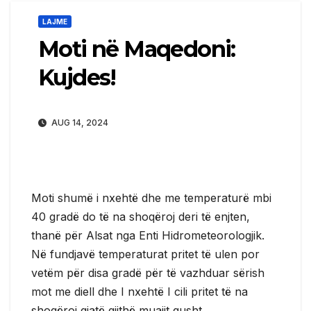
LAJME
Moti në Maqedoni:
Kujdes!
AUG 14, 2024
Moti shumë i nxehtë dhe me temperaturë mbi
40 gradë do të na shoqëroj deri të enjten,
thanë për Alsat nga Enti Hidrometeorologjik.
Në fundjavë temperaturat pritet të ulen por
vetëm për disa gradë për të vazhduar sërish
mot me diell dhe I nxehtë I cili pritet të na
shoqëroj gjatë gjithë muajit gusht.