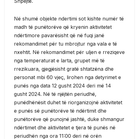
Shpejtë.
Në shumë objekte ndertimi sot kishte numër të
madh të punëtorëve që kryenin aktivitetet
ndërtimore pavarësisht që në fuqi janë
rekomandimet për tu mbrojtur nga vala e të
nxehtit. Në rekomandimet për uljen e rreziqeve
nga temperaturat e larta, grupet më të
rrezikuara, gjegjësisht gratë shtatzëna dhe
personat mbi 60 vjeç, lirohen nga detyrimet e
punës nga data 12 gusht 2024 deri më 14
gusht 2024. Në të njëjtën periudhë,
punëdhënësit duhet të riorganizojnë aktivitetet
e punës së punëtorëve të ndërtimit dhe
punëtorëve që punojnë jashtë, duke shmangur
ndërtimet dhe aktivitetet e tjera të punës në
periudhën nga ora 11:00 deri në orën