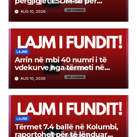
përgjigjet LSDM-së për
kallëzimin penal
AUG 10, 2026
LAJME
Arrin në mbi 40 numri i të
vdekurve nga tërmeti në
Kolumbi
AUG 10, 2026
LAJME
Tërmet 7.4 ballë në Kolumbi,
raportohet për të lënduar