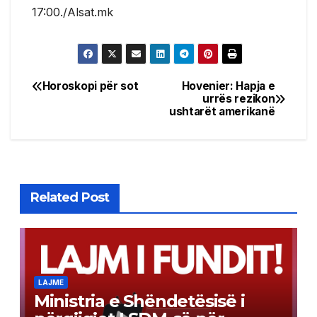
17:00./Alsat.mk
Horoskopi për sot
Hovenier: Hapja e
Post
urrës rezikon
ushtarët amerikanë
navigation
Related Post
LAJME
Ministria e Shëndetësisë i