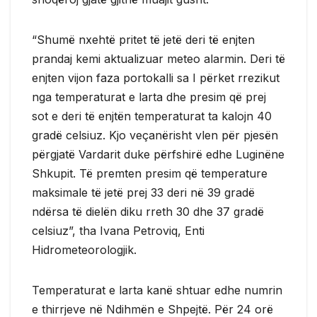
“Shumë nxehtë pritet të jetë deri të enjten
prandaj kemi aktualizuar meteo alarmin. Deri të
enjten vijon faza portokalli sa I përket rrezikut
nga temperaturat e larta dhe presim që prej
sot e deri të enjtën temperaturat ta kalojn 40
gradë celsiuz. Kjo veçanërisht vlen për pjesën
përgjatë Vardarit duke përfshirë edhe Luginëne
Shkupit. Të premten presim që temperature
maksimale të jetë prej 33 deri në 39 gradë
ndërsa të dielën diku rreth 30 dhe 37 gradë
celsiuz”, tha Ivana Petroviq, Enti
Hidrometeorologjik.
Temperaturat e larta kanë shtuar edhe numrin
e thirrjeve në Ndihmën e Shpejtë. Për 24 orë