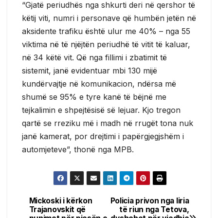
“Gjatë periudhës nga shkurti deri në qershor të
këtij viti, numri i personave që humbën jetën në
aksidente trafiku është ulur me 40% – nga 55
viktima në të njëjtën periudhë të vitit të kaluar,
në 34 këtë vit. Që nga fillimi i zbatimit të
sistemit, janë evidentuar mbi 130 mijë
kundërvajtje në komunikacion, ndërsa më
shumë se 95% e tyre kanë të bëjnë me
tejkalimin e shpejtësisë së lejuar. Kjo tregon
qartë se rreziku më i madh në rrugët tona nuk
janë kamerat, por drejtimi i papërgjegjshëm i
automjeteve”, thonë nga MPB.
Mickoski i kërkon
Policia privon nga liria
Post
Trajanovskit që
të riun nga Tetova,