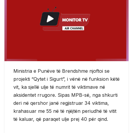
Ministria e Punëve të Brendshme njoftoi se
projekti “Qytet i Sigurt”, i vënë në funksion këtë
vit, ka sjellë ulje të numrit të viktimave në
aksidentet rrugore. Sipas MPB-së, nga shkurti
deri në qershor janë regjistruar 34 viktima,
krahasuar me 55 në të njëjtën periudhë të vitit
të kaluar, që paraqet ulje prej 40 për qind.