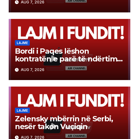
AUG 7, 2026
modelit të NATO-s
LAJME
Bordi i Paqes lëshon
kontratën e parë të ndërtimit
në Gazë
AUG 7, 2026
LAJME
Zelensky mbërrin në Serbi,
nesër takon Vuçiqin
AUG 7, 2026