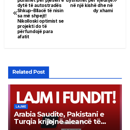
punimet për pjesën e
dyshohet për vjedhje
navigation
dytë të autostradës
në një kishë dhe në
Shkup–Bllacë të nisin
dy xhami
sa më shpejt!
Nikolloski optimist se
projekti do të
përfundojë para
afatit
Related Post
LAJME
Arabia Saudite, Pakistani e
Turqia krijojnë aleancë të
përbashkët mbrojtjeje sipas