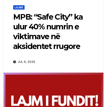
LAJME
MPB: “Safe City” ka
ulur 40% numrin e
viktimave në
aksidentet rrugore
JUL 6, 2026