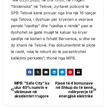
“Ilindenska” në Tetovë, zyrtarët policorë të
SPB Tetovë kanë privuar nga liria një 16-vjeçar
nga Tetova, i dyshuar për kryerjen e veprave
penale “vjedhje” dhe “vjedhje e rëndë” pasi ai
dyshohet se gjatë muajit të kaluar ka kryer
vjedhje në kishën e fshatit Bërvenicë, si dhe në
dy xhami në Tetovë. Pas dokumentimit të plotë
të rastit, ndaj të miturit do të parashtrohet
kallëzimi përkatës”, thonë nga MPB.
MPB: “Safe City” ka
Pjesë të 4 komunave
Post
ulur 40% numrin e
në Shkup do të kenë
viktimave në
ndërprerje të
navigation
aksidentet rrugore
energjisë elektrike