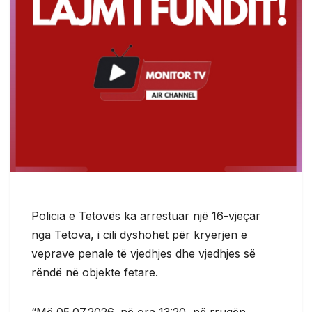
Policia e Tetovës ka arrestuar një 16-vjeçar
nga Tetova, i cili dyshohet për kryerjen e
veprave penale të vjedhjes dhe vjedhjes së
rëndë në objekte fetare.
“Më 05.07.2026, në ora 13:20, në rrugën