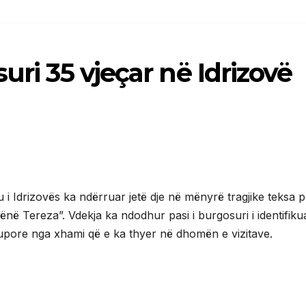
uri 35 vjeçar në Idrizovë
u i Idrizovës ka ndërruar jetë dje në mënyrë tragjike teksa 
në Tereza”. Vdekja ka ndodhur pasi i burgosuri i identifikua
rupore nga xhami që e ka thyer në dhomën e vizitave.