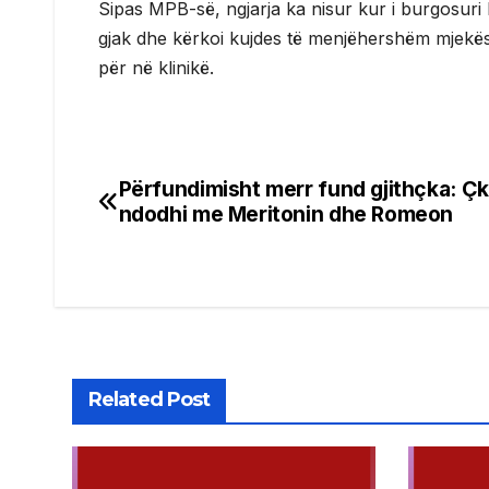
Sipas MPB-së, ngjarja ka nisur kur i burgosuri k
gjak dhe kërkoi kujdes të menjëhershëm mjekëso
për në klinikë.
Përfundimisht merr fund gjithçka: Ç
Post
ndodhi me Meritonin dhe Romeon
navigation
Related Post