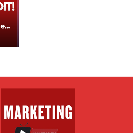
hen
ovës