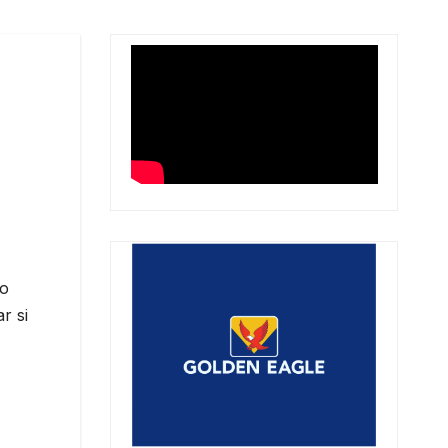
po
r si