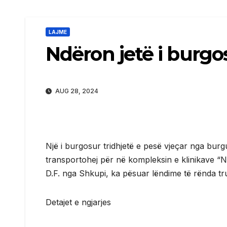
LAJME
Ndëron jetë i burgos
AUG 28, 2024
Një i burgosur tridhjetë e pesë vjeçar nga burg
transportohej për në kompleksin e klinikave “Në
D.F. nga Shkupi, ka pësuar lëndime të rënda t
Detajet e ngjarjes