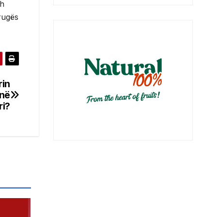
dh
rugës
rin
 në
ri?