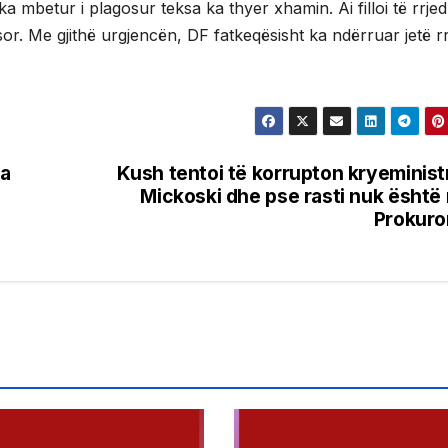
a mbetur i plagosur teksa ka thyer xhamin. Ai filloi të rrje
r. Me gjithë urgjencën, DF fatkeqësisht ka ndërruar jetë r
ka
Kush tentoi të korrupton kryeminist
Mickoski dhe pse rasti nuk është
Prokuro