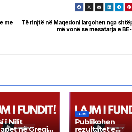
se me
Të rinjtë në Maqedoni largohen nga shtë
më vonë se mesatarja e BE
LAJME
i i Nilit
Publikohen
apet në Greqi,
rezultatet e