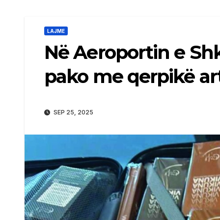
LAJME
Në Aeroportin e Sh
pako me qerpikë arti
SEP 25, 2025