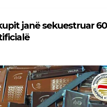
kupit janë sekuestruar 6
ficialë