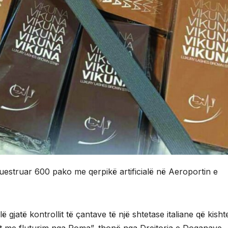
uestruar 600 pako me qerpikë artificialë në Aeroportin e
ë gjatë kontrollit të çantave të një shtetase italiane që kisht
 me fluturim nga Roma”, thonë nga Drejtoria e Doganave.