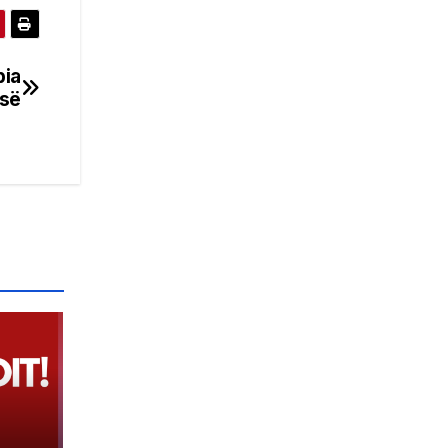
pia
-së