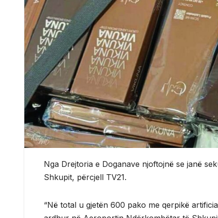
Nga Drejtoria e Doganave njoftojnë se janë sek
Shkupit, përcjell TV21.
“Në total u gjetën 600 pako me qerpikë artificial
ardhur në Aeroportin Ndërkombëtar të Shkupit