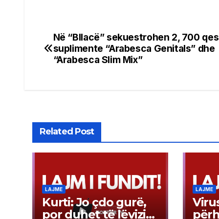
Në “Bllacë” sekuestrohen 2, 700 qe
Post
suplimente “Arabesca Genitals” dhe
navigation
“Arabesca Slim Mix”
Related Post
LAJME
LAJME
Kurti: Jo çdo gurë,
Virus
por duhet të lëvizim
përh